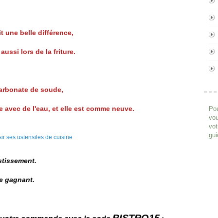
t une belle différence,
ussi lors de la friture.
carbonate de soude,
êle avec de l'eau,
et elle est comme neuve.
Pou
vou
vot
gui
stissement.
te gagnant.