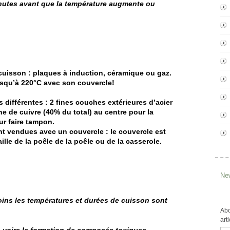
nutes avant que la température augmente ou
 cuisson
:
plaques à induction, céramique ou gaz.
usqu’à 220°C avec son couvercle!
 différentes
: 2 fines couches extérieures d’acier
he de cuivre (40% du total) au centre pour la
r faire tampon.
ont vendues avec un couvercle
: le couvercle est
aille de la poêle de la poêle ou de la casserole.
New
moins les températures et durées de cuisson sont
Abo
art