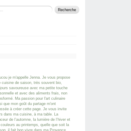
cou je m'appelle Jenna. Je vous propose
 cuisine de saison, très souvent bio,
jours savoureuse avec ma petite touche
sonnelle et avec des aliments frais, non
nsformé. Ma passion pour l'art culinaire
si que mon goût du partage m'ont
ssée à créer cette page. Je vous invite
rs dans ma cuisine, à ma table. La
ceur de l’automne, la lumière de l’hiver et
 couleurs au printemps, quelle que soit la
son, il fait bon vivre dans ma Provence.