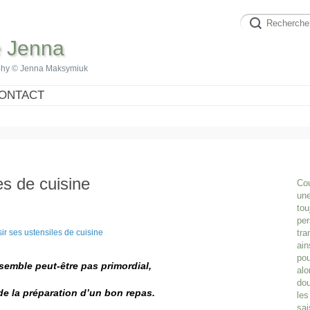
e Jenna
phy © Jenna Maksymiuk
ONTACT
es de cuisine
Cou
une
tou
per
tra
ain
pou
semble peut-être pas primordial,
alo
dou
de la préparation d’un bon repas.
les
sai