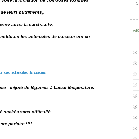
s, voire la formation de composés toxiques
Ema
de leurs nutriments).
vite aussi la surchauffe.
Ar
nstituant les ustensiles de cuisson ont en
mme - mijoté de légumes à basse tèmperature.
 snakés sans difficulté ...
te parfaite !!!!