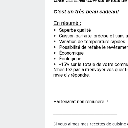
Olav
-15% sur le total 
vous offrent
C’est un très beau cadeau!
En résumé :
Superbe qualité
Cuisson parfaite, précise et sans
Variation de température rapides
Possibilité de refaire le revêteme
Économique
Écologique
-15% sur le totale de votre comm
N’hésitez pas à m’envoyer vos questi
ravie d’y répondre
.
.
.
.
Partenariat non rémunéré !
____________________________
Si vous aimez mes recettes de cuisine 