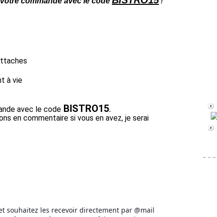
BISTRO15
de votre commande avec le code
!
 attaches
nt à vie
BISTRO15
.
ande avec le code
ons en commentaire si vous en avez, je serai
et souhaitez les recevoir directement par @mail