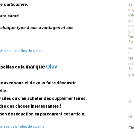
e particulière,
Je 
soy
d'é
tre santé.
Jen
man
t chaque type à ses avantages et ses
y r
"bi
J’e
au 
m’e
tes
des
marque
Olav
s
poêles de la
Je 
ché
e avec vous et de vous faire découvrir
lle
.
nsiles ou d’en acheter des supplémentaires,
endre des choses interessantes !
on de réduction en parcourant cet article.
Fi