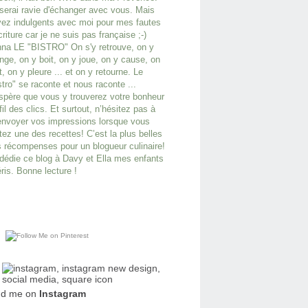
serai ravie d'échanger avec vous. Mais
ez indulgents avec moi pour mes fautes
criture car je ne suis pas française ;-)
na LE "BISTRO" On s'y retrouve, on y
ge, on y boit, on y joue, on y cause, on
it, on y pleure ... et on y retourne. Le
stro" se raconte et nous raconte ...
spère que vous y trouverez votre bonheur
fil des clics. Et surtout, n’hésitez pas à
nvoyer vos impressions lorsque vous
tez une des recettes! C’est la plus belles
 récompenses pour un blogueur culinaire!
dédie ce blog à Davy et Ella mes enfants
ris. Bonne lecture !
nd me on
Instagram