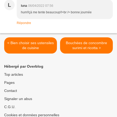
L
luna
06/04/2022 07:56
hum!!çà me tente beaucoup!!<br /> bonne journée
Répondre
< Bien choisir ses ustensiles
Bouchées de concombre
de cuisine
surimi et ricotta >
Hébergé par Overblog
Top articles
Pages
Contact
Signaler un abus
C.G.U.
Cookies et données personnelles