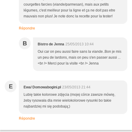
courgettes farcies (viande/parmesan), mais aux petits
légumes, c'est meilleur pour la ligne et ça ne doit pas etre
mauvais non plus! Je note donc la recette pour la tester!
Répondre
B
Bistro de Jenna
25/05/2013 10:44
Oui car on peu aussi faire sans la viande..Bon je mis
un peu de lardons, mais on peu s'en passer aussi ...
<br /> Merci pour la visite <br /> Jenna
E
Ewa/ Domowabogini.pl
23/05/2013 21:44
Lubię takie kolorowe zdjęcia (mojej córce zawsze mówię,
żeby rysowała dla mnie wielokolorowe rysunki bo takie
najbardziej mi się podobają;)
Répondre