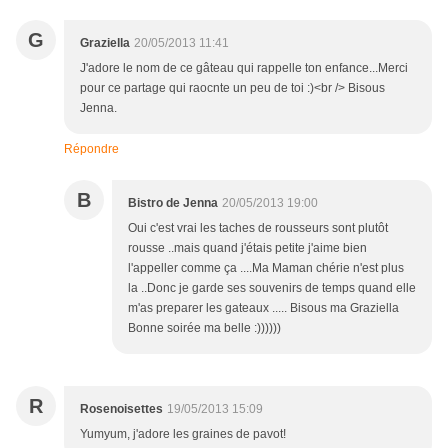
G
Graziella
20/05/2013 11:41
J'adore le nom de ce gâteau qui rappelle ton enfance...Merci
pour ce partage qui raocnte un peu de toi :)<br /> Bisous
Jenna.
Répondre
B
Bistro de Jenna
20/05/2013 19:00
Oui c'est vrai les taches de rousseurs sont plutôt
rousse ..mais quand j'étais petite j'aime bien
l'appeller comme ça ....Ma Maman chérie n'est plus
la ..Donc je garde ses souvenirs de temps quand elle
m'as preparer les gateaux ..... Bisous ma Graziella
Bonne soirée ma belle :))))))
R
Rosenoisettes
19/05/2013 15:09
Yumyum, j'adore les graines de pavot!