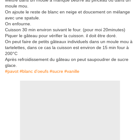
Mettre dans un moule à manqué beurré au pinceau ou dans un
moule mou.
On ajoute le reste de blanc en neige et doucement on mélange
avec une spatule.
On enfourne.
Cuisson 30 min environ suivant le four. (pour moi 20minutes)
Piquer le gâteau pour vérifier la cuisson. il doit être doré.
On peut faire de petits gâteaux individuels dans un moule mou à
tartelettes, dans ce cas la cuisson est environ de 15 min four à
200°C
Après refroidissement du gâteau on peut saupoudrer de sucre
glace.
#pavot #blanc d'oeufs #sucre #vanille