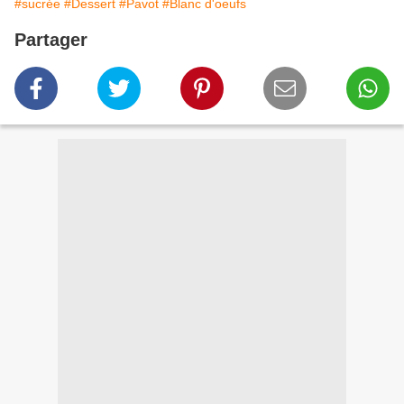
#sucrée
#Dessert
#Pavot
#Blanc d'oeufs
Partager