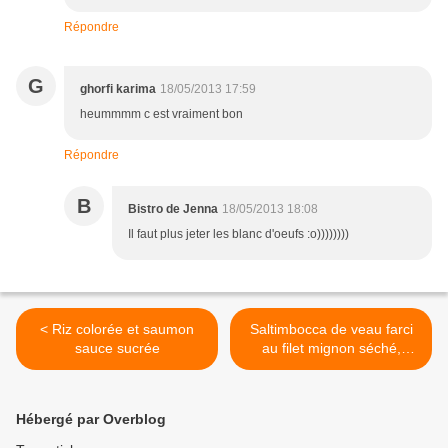
Répondre
G
ghorfi karima
18/05/2013 17:59
heummmm c est vraiment bon
Répondre
B
Bistro de Jenna
18/05/2013 18:08
Il faut plus jeter les blanc d'oeufs :o))))))))
< Riz colorée et saumon
Saltimbocca de veau farci
sauce sucrée
au filet mignon séché,
mozzarelle et pruneaux >
Hébergé par Overblog