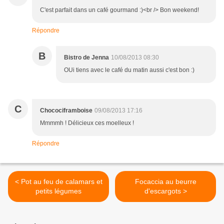
C'est parfait dans un café gourmand :)<br /> Bon weekend!
Répondre
B
Bistro de Jenna
10/08/2013 08:30
OUi tiens avec le café du matin aussi c'est bon :)
C
Chocociframboise
09/08/2013 17:16
Mmmmh ! Délicieux ces moelleux !
Répondre
< Pot au feu de calamars et
Focaccia au beurre
petits légumes
d'escargots >