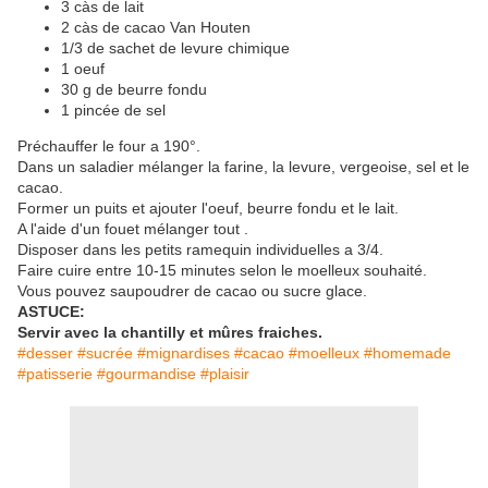
3 càs de lait
2 càs de cacao Van Houten
1/3 de sachet de levure chimique
1 oeuf
30 g de beurre fondu
1 pincée de sel
Préchauffer le four a 190°.
Dans un saladier mélanger la farine, la levure, vergeoise, sel et le
cacao.
Former un puits et ajouter l'oeuf, beurre fondu et le lait.
A l'aide d'un fouet mélanger tout .
Disposer dans les petits ramequin individuelles a 3/4.
Faire cuire entre 10-15 minutes selon le moelleux souhaité.
Vous pouvez saupoudrer de cacao ou sucre glace.
ASTUCE:
Servir avec la chantilly et mûres fraiches.
#desser #sucrée #mignardises #cacao #moelleux #homemade
#patisserie #gourmandise #plaisir