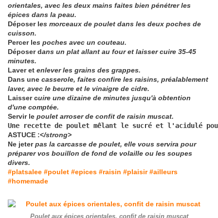
orientales, avec les deux mains faites bien pénétrer les
épices dans la peau.
Déposer l
es morceaux de poulet dans les deux poches de
cuisson.
Percer le
s poches avec un couteau.
Déposer d
ans un plat allant au four et laisser cuire 35-45
minutes.
Laver et
enlever les grains des grappes.
Dans une
casserole, faites confire les raisins, préalablement
laver, avec le beurre et le vinaigre de cidre.
Laisser c
uire une dizaine de minutes jusqu'à obtention
d'une comptée.
Servir le
poulet arroser de confit de raisin muscat.
Une recette de poulet mêlant le sucré et l'acidulé pou
ASTUCE :<
/strong>
Ne jeter
pas la carcasse de poulet, elle vous servira pour
préparer vos bouillon de fond de volaille ou les soupes
divers.
#platsalee #poulet #epices #raisin #plaisir #ailleurs
#homemade
Poulet aux épices orientales, confit de raisin muscat