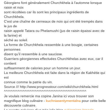
Géorgiens font généralement Churchkhela à l'automne lorsque
raisin et noix
sont récoltées car ils sont les principaux ingrédients de
Churchkhela.
C'est une chaîne de cerneaux de noix qui ont été trempés dans
le jus de
raisin appelé Tatara ou Phelamushi (jus de raisin épaissi avec de
la farine) et
séché au soleil.
La forme de Churchkhela ressemble à une bougie, certaines
personnes
disent qu'il ressemble à une saucisse.
Guerriers géorgiennes effectuées Churchkhelas avec eux, car il
contient
suffisamment de calories pour un homme un jour.
La meilleure Churchkhela est faite dans la région de Kakhétie qui
est
connue comme la patrie du vin.
Source /// http://www.progresstour.com/wiki/churchkhela.html
^^^^^^^^^^^^^^^^^^^^^^^^^^^^^^^^^^^^^^^^^^^^^^^^
Je voulais remercie ma copine
Janina
ici vous trouver son
magnifique blog culinaire -
kuchniasentymentalna
pour cette belle
découverte culinaire.