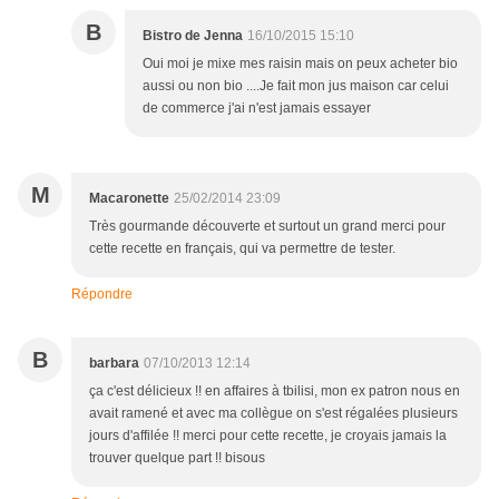
B
Bistro de Jenna
16/10/2015 15:10
Oui moi je mixe mes raisin mais on peux acheter bio
aussi ou non bio ....Je fait mon jus maison car celui
de commerce j'ai n'est jamais essayer
M
Macaronette
25/02/2014 23:09
Très gourmande découverte et surtout un grand merci pour
cette recette en français, qui va permettre de tester.
Répondre
B
barbara
07/10/2013 12:14
ça c'est délicieux !! en affaires à tbilisi, mon ex patron nous en
avait ramené et avec ma collègue on s'est régalées plusieurs
jours d'affilée !! merci pour cette recette, je croyais jamais la
trouver quelque part !! bisous