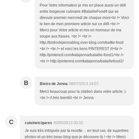
Pour Votre information je mis en place aussi un défi
entre blogeuse culinaire #BatailleFood# qui se
déroule premier mercredi de chaque mois<br /> Voici
le lien de mon premiere article sur ce défi.<br />
Merci pour Votre article et mis en honneur de ma
soupe aux fraises. <br /> <br />
http://bistrodejennablog.over-blog.com/battle-food
<br /> <br /> et voici les liens PINTEREST ///<br />
http://pinterest.com/katajenna/bataille-food1/<br />
<br /> http://pinterest.com/katajenna/bataillefood2/
B
Bistro de Jenna
08/07/2013 16:07
Merci beaucoup pour la citation dans votre article :)
<br /> A très bientôt <br /> Jenna
C
cuisinetcigares
30/05/2013 00:32
Je suis très intriguée par ta recette ... en tout cas, de superbes
photos et un très beau blog que je découvre là ! <br /> Merci