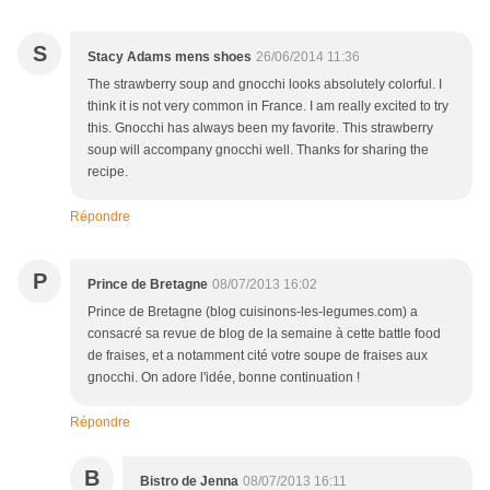
S
Stacy Adams mens shoes
26/06/2014 11:36
The strawberry soup and gnocchi looks absolutely colorful. I
think it is not very common in France. I am really excited to try
this. Gnocchi has always been my favorite. This strawberry
soup will accompany gnocchi well. Thanks for sharing the
recipe.
Répondre
P
Prince de Bretagne
08/07/2013 16:02
Prince de Bretagne (blog cuisinons-les-legumes.com) a
consacré sa revue de blog de la semaine à cette battle food
de fraises, et a notamment cité votre soupe de fraises aux
gnocchi. On adore l'idée, bonne continuation !
Répondre
B
Bistro de Jenna
08/07/2013 16:11