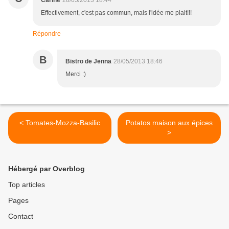
Carine
28/05/2013 18:44
Effectivement, c'est pas commun, mais l'idée me plait!!!
Répondre
B
Bistro de Jenna
28/05/2013 18:46
Merci :)
< Tomates-Mozza-Basilic
Potatos maison aux épices
>
Hébergé par Overblog
Top articles
Pages
Contact