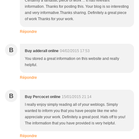
Certainly a fantastic piece of work ... It has relevant
information. Thanks for posting this. Your blog is so interesting
and very informative.Thanks sharing. Definitely a great piece
of work Thanks for your work.
Répondre
B
Buy adderall online
04/02/2015 17:53
You stored a great information on this website and really
helpful.
Répondre
B
Buy Percocet online
15/01/2015 21:14
I really enjoy simply reading all of your weblogs. Simply
wanted to inform you that you have people like me who
appreciate your work. Definitely a great post. Hats off to you!
The information that you have provided is very helpful.
Répondre