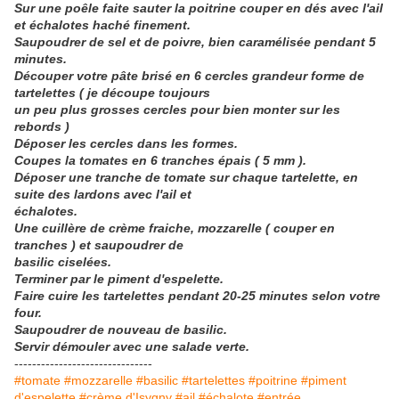
Sur une poêle faite sauter la poitrine couper en dés avec l'ail
et échalotes haché finement.
Saupoudrer de sel et de poivre, bien caramélisée pendant 5
minutes.
Découper votre pâte brisé en 6 cercles grandeur forme de
tartelettes ( je découpe toujours
un peu plus grosses cercles pour bien monter sur les
rebords )
Déposer les cercles dans les formes.
Coupes la tomates en 6 tranches épais ( 5 mm ).
Déposer une tranche de tomate sur chaque tartelette, en
suite des lardons avec l'ail et
échalotes.
Une cuillère de crème fraiche, mozzarelle ( couper en
tranches ) et saupoudrer de
basilic ciselées.
Terminer par le piment d'espelette.
Faire cuire les tartelettes pendant 20-25 minutes selon votre
four.
Saupoudrer de nouveau de basilic.
Servir démouler avec une salade verte.
-------------------------------
#tomate #mozzarelle #basilic #tartelettes #poitrine #piment
d'espelette #crème d'Isygny #ail #échalote #entrée