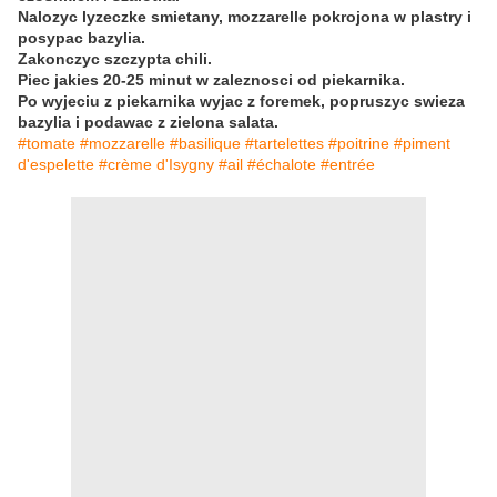
Nalozyc lyzeczke smietany, mozzarelle pokrojona w plastry i
posypac bazylia.
Zakonczyc szczypta chili.
Piec jakies 20-25 minut w zaleznosci od piekarnika.
Po wyjeciu z piekarnika wyjac z foremek, popruszyc swieza
bazylia i podawac z zielona salata.
#tomate #mozzarelle #basilique #tartelettes #poitrine #piment
d'espelette #crème d'Isygny #ail #échalote #entrée