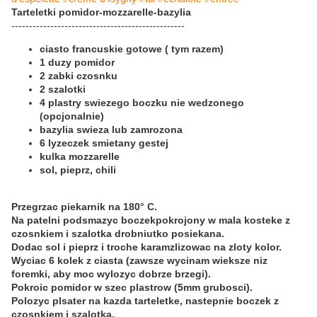
Tarteletki pomidor-mozzarelle-bazylia
-------------------------------------------------
ciasto francuskie gotowe ( tym razem)
1 duzy pomidor
2 zabki czosnku
2 szalotki
4 plastry swiezego boczku nie wedzonego
(opcjonalnie)
bazylia swieza lub zamrozona
6 lyzeczek smietany gestej
kulka mozzarelle
sol, pieprz, chili
Przegrzac piekarnik na 180° C.
Na patelni podsmazyc boczekpokrojony w mala kosteke z
czosnkiem i szalotka drobniutko posiekana.
Dodac sol i pieprz i troche karamzlizowac na zloty kolor.
Wyciac 6 kolek z ciasta (zawsze wycinam wieksze niz
foremki, aby moc wylozyc dobrze brzegi).
Pokroic pomidor w szec plastrow (5mm grubosci).
Polozyc plsater na kazda tarteletke, nastepnie boczek z
czosnkiem i szalotka.