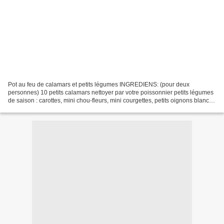
Pot au feu de calamars et petits légumes INGREDIENS: (pour deux
personnes) 10 petits calamars nettoyer par votre poissonnier petits légumes
de saison : carottes, mini chou-fleurs, mini courgettes, petits oignons blancs
nouveaux, ail nouveau, tiges de...