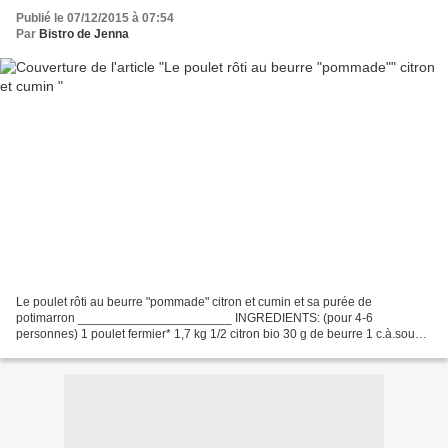
Publié le 07/12/2015 à 07:54
Par
Bistro de Jenna
Le poulet rôti au beurre "pommade" citron et cumin et sa purée de
potimarron ______________________ INGREDIENTS: (pour 4-6
personnes) 1 poulet fermier* 1,7 kg 1/2 citron bio 30 g de beurre 1 c.à.soupe
de cumin huile d'olive sel, poivre Pour la purée de...