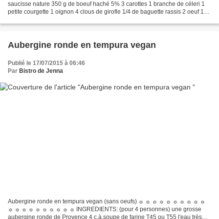
saucisse nature 350 g de boeuf haché 5% 3 carottes 1 branche de céleri 1
petite courgette 1 oignon 4 clous de girofle 1/4 de baguette rassis 2 oeuf 10
ml de lait sel, poivre persil haché...
Aubergine ronde en tempura vegan
Publié le 17/07/2015 à 06:46
Par
Bistro de Jenna
Aubergine ronde en tempura vegan (sans oeufs) ☼ ☼ ☼ ☼ ☼ ☼ ☼ ☼ ☼ ☼
☼ ☼ ☼ ☼ ☼ ☼ ☼ ☼ ☼ ☼ INGREDIENTS: (pour 4 personnes) une grosse
aubergine ronde de Provence 4 c.à.soupe de farine T45 ou T55 l'eau très