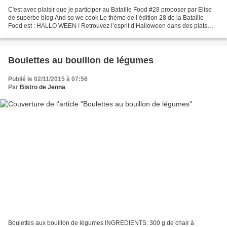
C'est avec plaisir que je participer au Bataille Food #28 proposer par Elise
de superbe blog And so we cook Le thème de l’édition 28 de la Bataille
Food est : HALLO WEEN ! Retrouvez l’esprit d’Halloween dans des plats
sucrés ou salés, pour petits ou grands...
Boulettes au bouillon de légumes
Publié le 02/11/2015 à 07:56
Par
Bistro de Jenna
Boulettes aux bouillon de légumes INGREDIENTS: 300 g de chair à