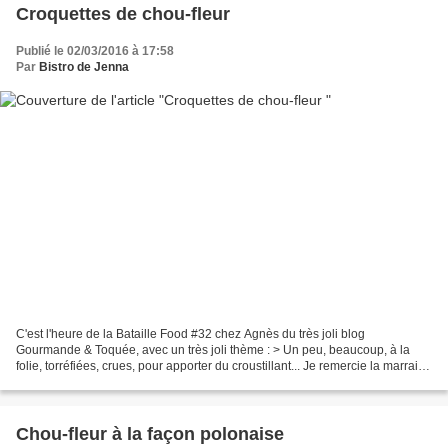
Croquettes de chou-fleur
Publié le 02/03/2016 à 17:58
Par
Bistro de Jenna
C'est l'heure de la Bataille Food #32 chez Agnès du très joli blog
Gourmande & Toquée, avec un très joli thème : > Un peu, beaucoup, à la
folie, torréfiées, crues, pour apporter du croustillant... Je remercie la marraine
précédente : Hélène du blog Rock...
Chou-fleur à la façon polonaise