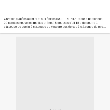
Carottes glacées au miel et aux épices INGREDIENTS: (pour 4 personnes)
20 carottes nouvelles (petites et fines) 5 gousses d'ail 15 g de beurre 1
c.à.soupe de cumin 2 c.à.soupe de vinaigre aux épices 1 c.à.soupe de miel
au romarin fleur de sel ​ ༺༻༺༻༺༻༺༻༺༻༺༻...