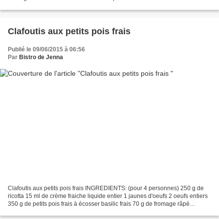
très froide de frigo de l’huile pour friture Les règles...
Clafoutis aux petits pois frais
Publié le 09/06/2015 à 06:56
Par
Bistro de Jenna
Clafoutis aux petits pois frais INGREDIENTS: (pour 4 personnes) 250 g de
ricotta 15 ml de crème fraiche liquide entier 1 jaunes d'oeufs 2 oeufs entiers
350 g de petits pois frais à écosser basilic frais 70 g de fromage râpé
(gruyère ou compté) sel, poivre Ecosser...