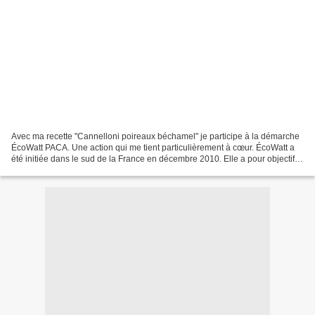
Avec ma recette "Cannelloni poireaux béchamel" je participe à la démarche
ÉcoWatt PACA. Une action qui me tient particulièrement à cœur. ÉcoWatt a
été initiée dans le sud de la France en décembre 2010. Elle a pour objectif
d’inciter la population à modérer...