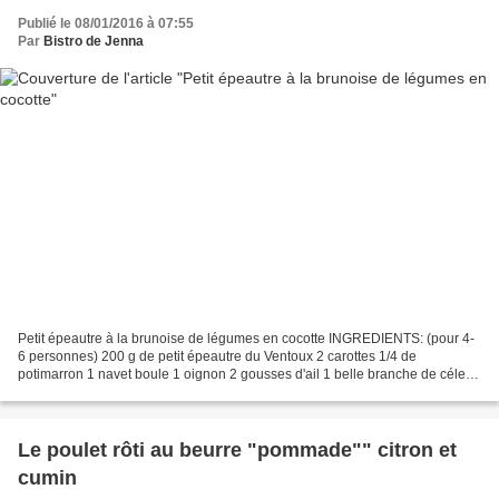
Publié le 08/01/2016 à 07:55
Par
Bistro de Jenna
Petit épeautre à la brunoise de légumes en cocotte INGREDIENTS: (pour 4-
6 personnes) 200 g de petit épeautre du Ventoux 2 carottes 1/4 de
potimarron 1 navet boule 1 oignon 2 gousses d'ail 1 belle branche de céleri
1 bonne poignée de raisins secs noirs...
Le poulet rôti au beurre "pommade"" citron et
cumin