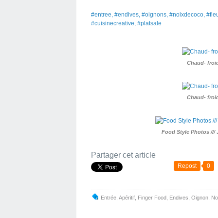
#entree, #endives, #oignons, #noixdecoco, #fleur
#cuisinecreative, #platsale
Chaud- froi
Chaud- froi
Food Style Photos ///
Partager cet article
Repost
0
Entrée
,
Apéritif
,
Finger Food
,
Endives
,
Oignon
,
No