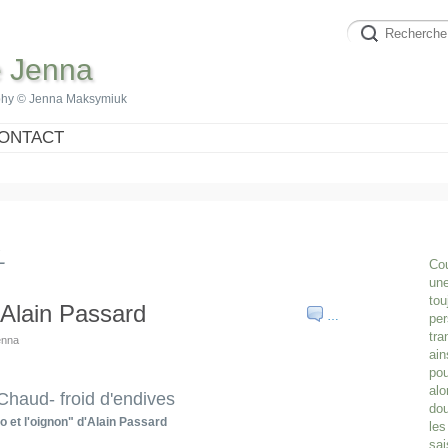
e Jenna
phy © Jenna Maksymiuk
ONTACT
L
Cou
une
tou
'Alain Passard
…
per
tra
enna
ain
pou
alo
Chaud- froid d'endives
dou
o et l'oignon" d'Alain Passard
les
sai