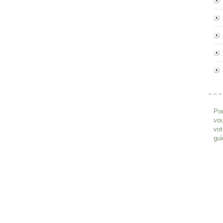
Pou
vou
vot
gui