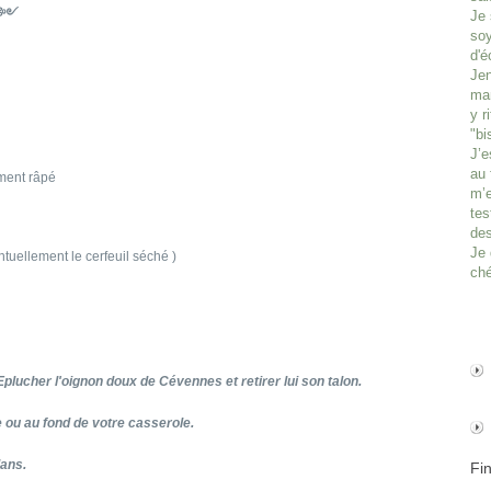
༺༻
Je 
soy
d'é
Jen
man
y r
"bi
J’e
au 
ement râpé
m’e
tes
des
Je 
ntuellement le cerfeuil séché )
ché
Eplucher l'oignon doux de Cévennes et retirer lui son talon.
 ou au fond de votre casserole.
dans.
Fi