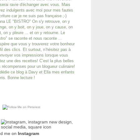
serai ravie d'échanger avec vous. Mais
ez indulgents avec moi pour mes fautes
criture car je ne suis pas française ;-)
na LE "BISTRO" On s'y retrouve, on y
ge, on y boit, on y joue, on y cause, on
it, on y pleure ... et on y retourne. Le
stro" se raconte et nous raconte ...
spère que vous y trouverez votre bonheur
fil des clics. Et surtout, n’hésitez pas à
nvoyer vos impressions lorsque vous
tez une des recettes! C’est la plus belles
 récompenses pour un blogueur culinaire!
dédie ce blog à Davy et Ella mes enfants
ris. Bonne lecture !
nd me on
Instagram