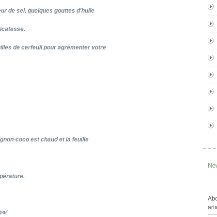
r de sel, quelques gouttes d'huile
licatesse.
illes de cerfeuil pour agrémenter votre
gnon-coco est chaud et la feuille
New
pérature.
Abo
art
༺༻