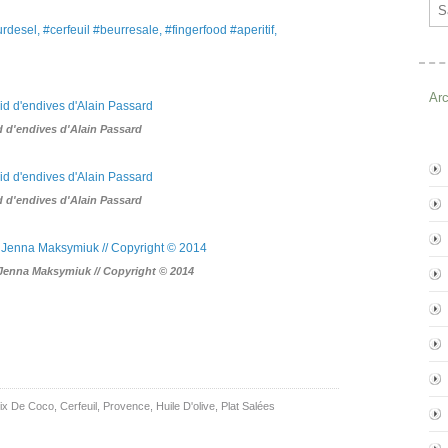
Ema
desel, #cerfeuil #beurresale, #fingerfood #aperitif,
Ar
d d'endives d'Alain Passard
d d'endives d'Alain Passard
 Jenna Maksymiuk // Copyright © 2014
ix De Coco
,
Cerfeuil
,
Provence
,
Huile D'olive
,
Plat Salées