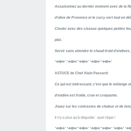
Assaisonnez au dernier moment avec de la fleu
d'olive de
Provence et le curry vert tout en dé
Ciseler avec des ciseaux quelques petites feu
plat.
Servir sans attendre le chaud-froid d'endives.
༺༻ ༺༻༺༻ ༺༻༺༻
ASTUCE de Chef Alain Passard:
Ce qui est intéressant, c'est que le mélange oi
d'endive est froide, crue et croquante.
Jouez sur les contrastes de chaleur et de tem
Il n'y a plus qu'à déguster : quel régal !
༺༻ ༺༻༺༻ ༺༻༺༻ ༺༻ 