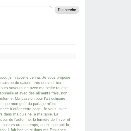
cou je m'appelle Jenna. Je vous propose
 cuisine de saison, très souvent bio,
jours savoureuse avec ma petite touche
sonnelle et avec des aliments frais, non
nsformé. Ma passion pour l'art culinaire
si que mon goût du partage m'ont
ssée à créer cette page. Je vous invite
rs dans ma cuisine, à ma table. La
ceur de l’automne, la lumière de l’hiver et
 couleurs au printemps, quelle que soit la
son, il fait bon vivre dans ma Provence.