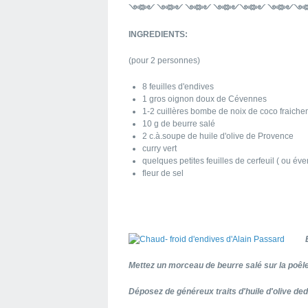
༺༻ ༺༻ ༺༻ ༺༻༺༻ ༺༻
INGREDIENTS:
(pour 2 personnes)
8 feuilles d'endives
1 gros oignon doux de Cévennes
1-2 cuillères bombe de noix de coco fraich
10 g de beurre salé
2 c.à.soupe de huile d'olive de Provence
curry vert
quelques petites feuilles de cerfeuil ( ou éve
fleur de sel
Mettez un morceau de beurre salé sur la poêle
Déposez de généreux traits d'huile d'olive de