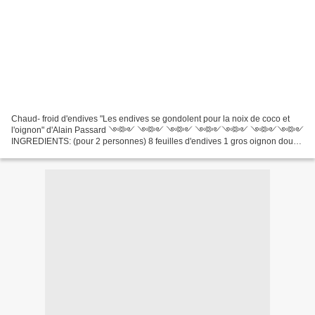
Chaud- froid d'endives "Les endives se gondolent pour la noix de coco et
l'oignon" d'Alain Passard ༺༻ ༺༻ ༺༻ ༺༻༺༻ ༺༻༺༻
INGREDIENTS: (pour 2 personnes) 8 feuilles d'endives 1 gros oignon doux
de Cévennes 1-2 cuillères bombe de noix de coco fraichement râpé...