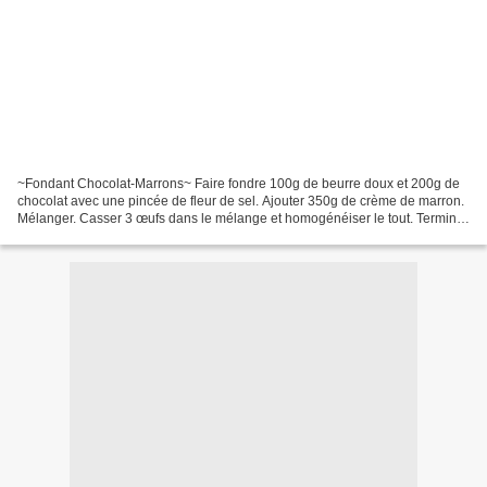
~Fondant Chocolat-Marrons~ Faire fondre 100g de beurre doux et 200g de
chocolat avec une pincée de fleur de sel. Ajouter 350g de crème de marron.
Mélanger. Casser 3 œufs dans le mélange et homogénéiser le tout. Terminer
par 20g de maïzena. Faire cuire...