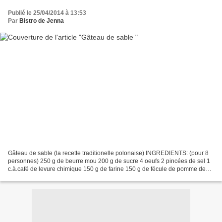
Publié le 25/04/2014 à 13:53
Par
Bistro de Jenna
Gâteau de sable (la recette traditionelle polonaise) INGREDIENTS: (pour 8
personnes) 250 g de beurre mou 200 g de sucre 4 oeufs 2 pincées de sel 1
c.à.café de levure chimique 150 g de farine 150 g de fécule de pomme de
terre sucre glace Préchauffer votre...