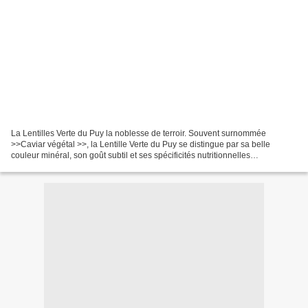
La Lentilles Verte du Puy la noblesse de terroir. Souvent surnommée
>>Caviar végétal >>, la Lentille Verte du Puy se distingue par sa belle
couleur minéral, son goût subtil et ses spécificités nutritionnelles
incomparables. Reconnu comme le "Must" des...