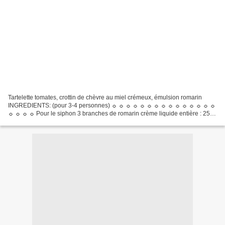
Tartelette tomates, crottin de chèvre au miel crémeux, émulsion romarin
INGREDIENTS: (pour 3-4 personnes) ☼ ☼ ☼ ☼ ☼ ☼ ☼ ☼ ☼ ☼ ☼ ☼ ☼ ☼ ☼
☼ ☼ ☼ ☼ Pour le siphon 3 branches de romarin crème liquide entière : 250
cl 30 g de sucre glace Pour la pâte brisé:...