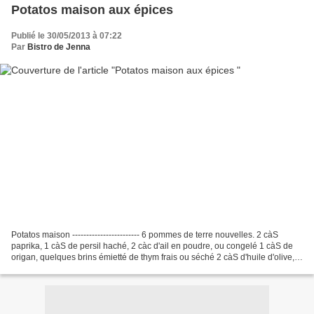
Potatos maison aux épices
Publié le 30/05/2013 à 07:22
Par
Bistro de Jenna
Potatos maison ------------------------ 6 pommes de terre nouvelles. 2 càS
paprika, 1 càS de persil haché, 2 càc d'ail en poudre, ou congelé 1 càS de
origan, quelques brins émietté de thym frais ou séché 2 càS d'huile d'olive,
sel et poivre, piment d'espelette...