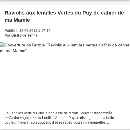
Raviolis aux lentilles Vertes du Puy de cahier de
ma Mamie
Publié le 15/06/2013 à 17:10
Par
Bistro de Jenna
La Lentilles Verte du Puy la noblesse de terroir. Souvent surnommée
>>Caviar végétal >>, la Lentille Verte du Puy se distingue par sa belle
couleur minéral, son goût subtil et ses spécificités nutritionnelles
incomparables. Reconnu comme le "Must" des...