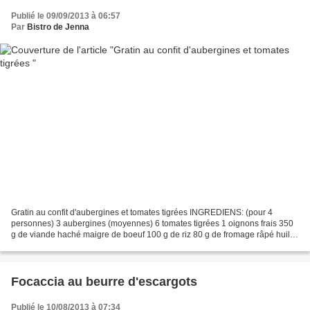
Publié le 09/09/2013 à 06:57
Par
Bistro de Jenna
Gratin au confit d'aubergines et tomates tigrées INGREDIENS: (pour 4
personnes) 3 aubergines (moyennes) 6 tomates tigrées 1 oignons frais 350
g de viande haché maigre de boeuf 100 g de riz 80 g de fromage râpé huile
d'olive sel, poivre, piment de Cayenne,...
Focaccia au beurre d'escargots
Publié le 10/08/2013 à 07:34