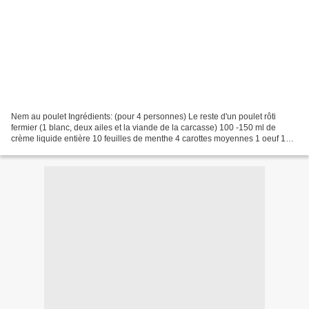
Nem au poulet Ingrédients: (pour 4 personnes) Le reste d'un poulet rôti
fermier (1 blanc, deux ailes et la viande de la carcasse) 100 -150 ml de
crème liquide entière 10 feuilles de menthe 4 carottes moyennes 1 oeuf 16
galettes de riz sel, poivre, piment...