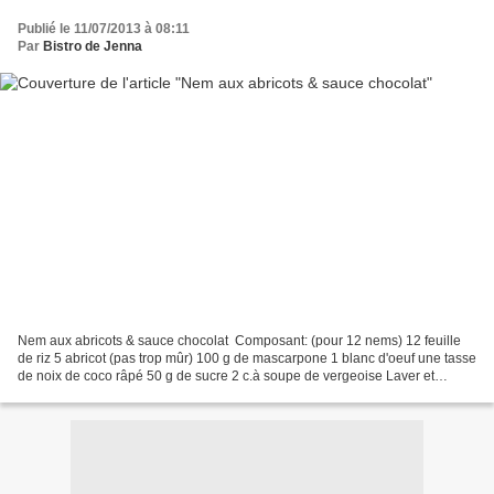
Publié le 11/07/2013 à 08:11
Par
Bistro de Jenna
Nem aux abricots & sauce chocolat ​ Composant: ​​(pour 12 nems) 12 feuille
de riz 5 abricot (pas trop mûr) 100 g de mascarpone 1 blanc d'oeuf une tasse
de noix de coco râpé 50 g de sucre 2 c.à soupe de vergeoise Laver et
couper l'abricots en cubes. Faîtes...