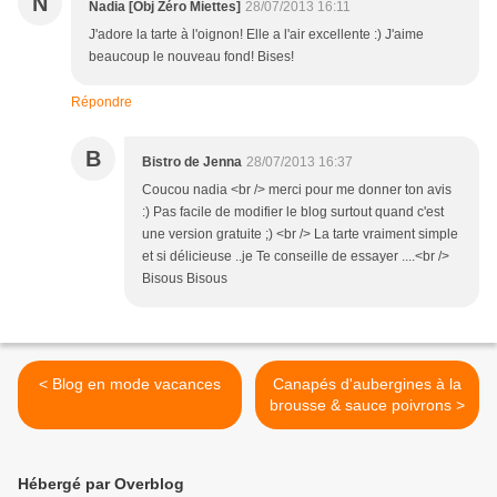
N
Nadia [Obj Zéro Miettes]
28/07/2013 16:11
J'adore la tarte à l'oignon! Elle a l'air excellente :) J'aime
beaucoup le nouveau fond! Bises!
Répondre
B
Bistro de Jenna
28/07/2013 16:37
Coucou nadia <br /> merci pour me donner ton avis
:) Pas facile de modifier le blog surtout quand c'est
une version gratuite ;) <br /> La tarte vraiment simple
et si délicieuse ..je Te conseille de essayer ....<br />
Bisous Bisous
< Blog en mode vacances
Canapés d'aubergines à la
brousse & sauce poivrons >
Hébergé par Overblog