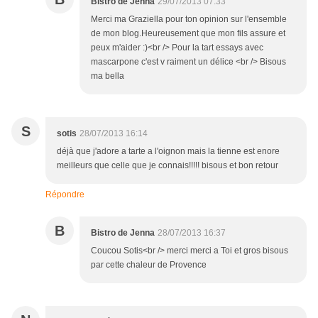
Bistro de Jenna
29/07/2013 07:33
Merci ma Graziella pour ton opinion sur l'ensemble
de mon blog.Heureusement que mon fils assure et
peux m'aider :)<br /> Pour la tart essays avec
mascarpone c'est v raiment un délice <br /> Bisous
ma bella
S
sotis
28/07/2013 16:14
déjà que j'adore a tarte a l'oignon mais la tienne est enore
meilleurs que celle que je connais!!!!! bisous et bon retour
Répondre
B
Bistro de Jenna
28/07/2013 16:37
Coucou Sotis<br /> merci merci a Toi et gros bisous
par cette chaleur de Provence