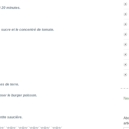
t 20 minutes.
e sucre et le concentré de tomate.
es de terre.
ser le burger poisson.
New
etite saucière.
Abo
art
༺༻ ༺༻ ༺༻༺༻༺༻ ༺༻