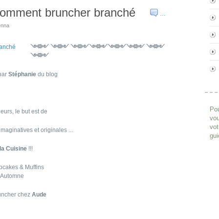
 comment bruncher branché
…
enna
༺༻ ༺༻ ༺༻༺༻༺༻༺༻ ༺༻
༺༻
 par
Stéphanie
du blog
Pou
eurs, le but est de
vou
vot
maginatives et originales ...
gui
la Cuisine
!!!
pcakes & Muffins
d’Automne
uncher chez
Aude