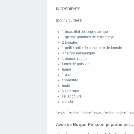
INGRÉDIENTS:
(pour 2 burgers)
1 beau filet de loup sauvage
1 grosse pommes de terre bintje
2 tomates
1 petite boite de concentré de tomate
vinaigre balsamique
1 oignon rouge
fumet de poisson
farine
1 œuf
chapelure
huile
sucre roux
sel et poivre
salade
༺༻ ༺༻ ༺༻༺༻ ༺༻༺༻ ༺
Avec ce Burger Poisson je participer 