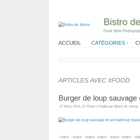
Bistro d
Food Style Photogra
ACCUEIL
CATÉGORIES
C
ARTICLES AVEC #FOOD
Burger de loup sauvage 
27 Mars 2015, 07:55am
|
Publié par Bistro de Jenna
༺༻ ༺༻ ༺༻༺༻ ༺༻༺༻ ༺