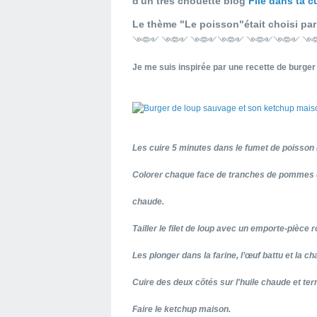
d'un très chouette blog
File dans ta c
Le thème "Le poisson"était choisi pa
༺༻ ༺༻ ༺༻༺༻ ༺༻༺༻ ༺
Je me suis inspirée par une recette de burge
Les cuire 5 minutes dans le fumet de poisson (
Colorer chaque face de tranches de pommes de
chaude.
Tailler le filet de loup avec un emporte-pièce 
Les plonger dans la farine, l’œuf battu et la ch
Cuire des deux côtés sur l'huile chaude et ter
Faire le ketchup maison.