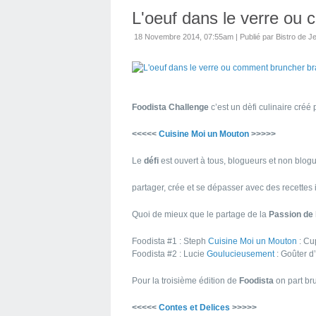
L'oeuf dans le verre ou
18 Novembre 2014, 07:55am
|
Publié par Bistro de J
Foodista Challenge
c’est un dèfi culinaire créé
<<<<<
Cuisine Moi un Mouton
>>>>>
Le
défi
est ouvert à tous, blogueurs et non blogu
partager, crée et se dépasser avec des recettes i
Quoi de mieux que le partage de la
Passion de 
Foodista #1 : Steph
Cuisine Moi un Mouton
: Cu
Foodista #2 : Lucie
Goulucieusement
: Goûter 
Pour la troisième édition de
Foodista
on part br
<<<<<
Contes et Delices
>>>>>