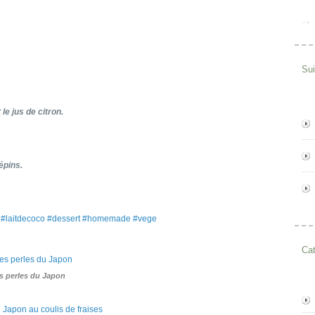
Su
le jus de citron.
épins.
o #laitdecoco #dessert #homemade #vege
Cat
s perles du Japon