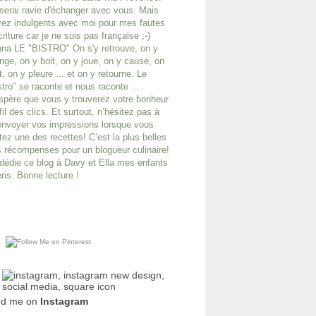
serai ravie d'échanger avec vous. Mais
ez indulgents avec moi pour mes fautes
criture car je ne suis pas française ;-)
na LE "BISTRO" On s'y retrouve, on y
ge, on y boit, on y joue, on y cause, on
it, on y pleure ... et on y retourne. Le
stro" se raconte et nous raconte ...
spère que vous y trouverez votre bonheur
fil des clics. Et surtout, n’hésitez pas à
nvoyer vos impressions lorsque vous
tez une des recettes! C’est la plus belles
 récompenses pour un blogueur culinaire!
dédie ce blog à Davy et Ella mes enfants
ris. Bonne lecture !
nd me on
Instagram