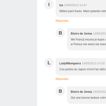
I
Iza
14/05/2013 14:47
Witam pani Kasiu. Mam pytanko odnoś
Répondre
B
Bistro de Jenna
14/05/201
We Francji mozna je kupic 
w Polsce nie wiem nie mie
L
LadyMilonguera
14/05/2013 14:33
Ces perles du Japon m'ont l'air délic
Répondre
B
Bistro de Jenna
14/05/201
Oui une bonne texture crém