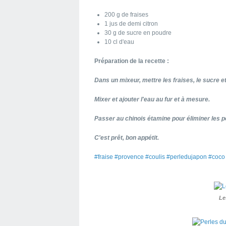
200 g de fraises
1 jus de demi citron
30 g de sucre en poudre
10 cl d'eau
Préparation de la recette :
Dans un mixeur, mettre les fraises, le sucre et 
Mixer et ajouter l'eau au fur et à mesure.
Passer au chinois étamine pour éliminer les p
C'est prêt, bon appétit.
#fraise #provence #coulis #perledujapon #coc
Le