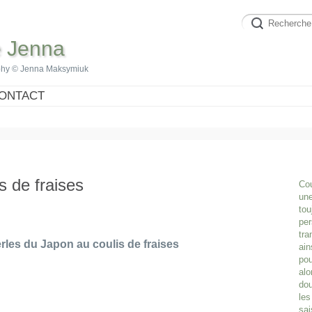
e Jenna
phy © Jenna Maksymiuk
ONTACT
s de fraises
Cou
une
tou
per
tra
rles du Japon au coulis de fraises
ain
pou
alo
dou
les
sai