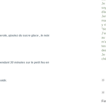
Je 
soy
d'é
Jen
man
y r
"bi
J’e
role, ajoutez du sucre glace , le noix
au 
m’e
tes
des
Je 
ché
pendant 30 minutes sur le petit feu en
oidir.
Fi