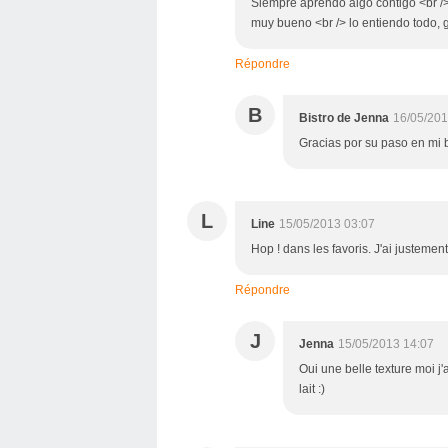
Siempre aprendo algo contigo <br /> 
muy bueno <br /> lo entiendo todo, 
Répondre
B
Bistro de Jenna
16/05/201
Gracias por su paso en mi 
L
Line
15/05/2013 03:07
Hop ! dans les favoris. J'ai justemen
Répondre
J
Jenna
15/05/2013 14:07
Oui une belle texture moi j'
lait :)