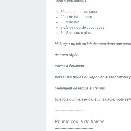
(pour 4 personnes )
30 g de perles du japon
30 cl de lait de coco
30 cl de lait
3 c.S de noix de coco râpée
3 c.S de sucre glace
Mélanger du lait au lait de coco dans une casse
de coco râpée.
Porter a ébullition.
Verser les perles du Japon et laisser mijoter 
mélangent de temps en temps
Une fois cuit verser dans un saladier pour refr
-------------------------
Pour le coulis de fraises
---------------------------------