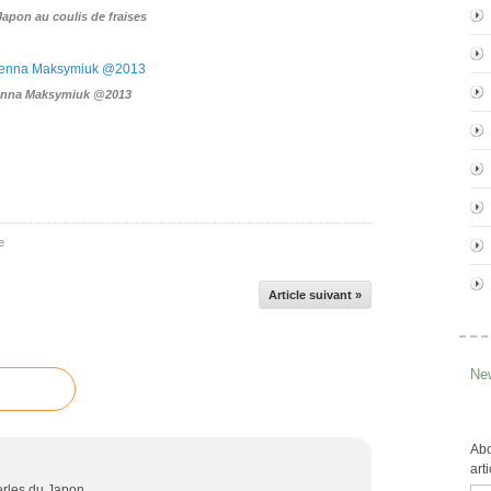
Japon au coulis de fraises
Jenna Maksymiuk @2013
e
Article suivant »
New
Abo
art
erles du Japon...