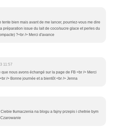
 tente bien mais avant de me lancer, pourriez-vous me dire
la préparation issue du lait de coco/sucre glace et perles du
ompacte) ?<br /> Merci d'avance
3 11:57
 que nous avons échangé sur la page de FB <br /> Merci
<br /> Bonne journée et a bientôt <br /> Jenna
Ciebie tłumaczenia na blogu a fajny przepis i chetnie bym
e Czarowanie