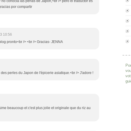
no conocia las perlas de Japón,<br /> pero el traductor es
gracias por compartir
3 10:56
blog pronto<br /> <br /> Gracias- JENNA
Pou
vou
t des perles du Japon de l'épicerie asiatique.<br /> J'adore !
vot
gui
aime beaucoup et c'est plus jolie et originale que du riz au