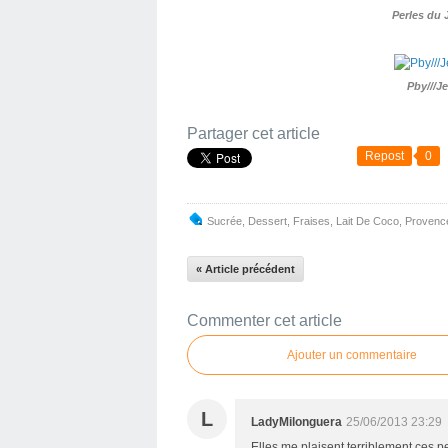
Perles du 
Pby///
Partager cet article
Repost
0
Sucrée
,
Dessert
,
Fraises
,
Lait De Coco
,
Provenc
« Article précédent
Commenter cet article
Ajouter un commentaire
L
LadyMilonguera
25/06/2013 23:29
Elles me plaisent terriblement ces p