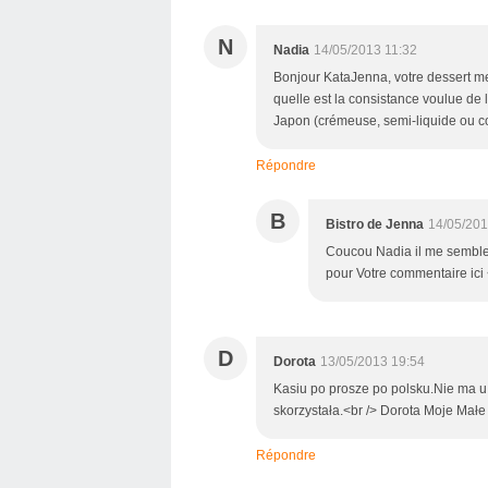
N
Nadia
14/05/2013 11:32
Bonjour KataJenna, votre dessert me
quelle est la consistance voulue de 
Japon (crémeuse, semi-liquide ou c
Répondre
B
Bistro de Jenna
14/05/201
Coucou Nadia il me semble
pour Votre commentaire ici 
D
Dorota
13/05/2013 19:54
Kasiu po prosze po polsku.Nie ma u 
skorzystała.<br /> Dorota Moje Mał
Répondre