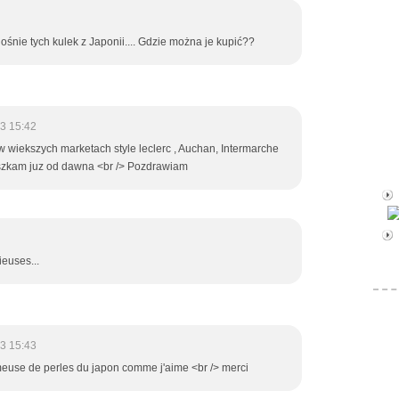
nie tych kulek z Japonii.... Gdzie można je kupić??
3 15:42
w wiekszych marketach style leclerc , Auchan, Intermarche
szkam juz od dawna <br /> Pozdrawiam
ieuses...
3 15:43
euse de perles du japon comme j'aime <br /> merci