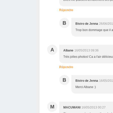
Répondre
B
Bistro de Jenna
26/06/201
Trop bon dommage que il as
A
Albane
16/05/2013 09:36
Très jolies photos! Ca a l'air délicieu
Répondre
B
Bistro de Jenna
16/05/201
Merci Albane :)
M
MACUMANI
16/05/2013 00:27