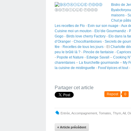
Bistro de Je
ⒷⒶⓉⒶⒾⓁⓁⒺ ⒻⓄⓄⒹ
Byabcforyou
maisons
-
Sa
Chut je pâti
Les recettes de Flo
-
Evin sur son nuage
-
Aux d
Cuisine moi un mouton
-
Elo’die Gourmandiz
-
P
Gogo
-
Birds love cherry Factory
-
Elo dans la fa
d’Oranger
-
Chocoframboises
-
Secrets de gou
fée
-
Recettes de tous les jours
- Et
Charlotte déc
peu le brûlé là ?
-
Pincée de fantaisie
-
Caprice
-
Popote et Nature
-
Edwige Savall
–
Cooking N
charentaises
–
La fourchette gourmande
–
My F
la cuisine de mistinguette
-
Food’épices et tout
-
Partager cet article
Repost
0
Entrée
,
Accompagnement
,
Tomates
,
Thym
,
Ail
,
Oi
« Article précédent