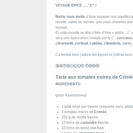
VOYAGE EPICE …. "C" !
Nathy nous invite
à faire voyager nos papilles a
recette, salée ou sucrée, que vous choisirez doi
voyage.
Et cette recette se doit d’être d’être « épice…C »
sera une épice dont l’initiale est le C :
curcuma, 
citronnelle, c
erfeuil, cubèbe, ciboulette, carvi
Ca tombe bien j'adore les épices et j'utilise tous
ⒷⒶⓉⒶⒾⓁⓁⒺ ⒻⓄⓄⒹ
Tarte aux tomates noires de Crimé
INGREDIENTS:
(pour 4 personnes)
1 pâte brisé pur beurre (naturelle sans addit
3 tomates noires de
Crimée
250 g de ricotta fraiche
10 brins de
coriandre
fraiche
10 brins de persil plat frais