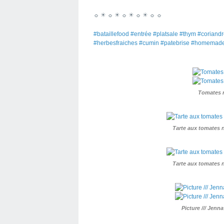
☼ ☀ ☼ ☀ ☼ ☀ ☼ ☀ ☼ ☼
#bataillefood #entrée #platsale #thym #coriandr
#herbesfraiches #cumin #patebrise #homemad
Tomates n
Tarte aux tomates n
Tarte aux tomates n
Picture /// Jenn