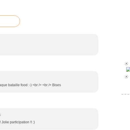
ue bataille food :-) <br /> <br /> Bises
5
olie participation !! :)