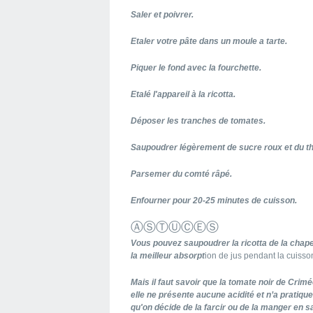
Saler et poivrer.
Etaler votre pâte dans un moule a tarte.
Piquer le fond avec la fourchette.
Etalé l'appareil à la ricotta.
Déposer les tranches de tomates.
Saupoudrer légèrement de sucre roux et du t
Parsemer du comté râpé.
Enfourner pour 20-25 minutes de cuisson.
ⒶⓈⓉⓊⒸⒺⓈ
Vous pouvez s
aupoudrer
la ricotta de la cha
la meilleur absorpt
ion de jus pendant la cuisso
Mais il faut savoir que la tomate noir de Crim
elle ne présente aucune acidité et n’a pratiqu
qu'on décide de la farcir ou de la manger en s