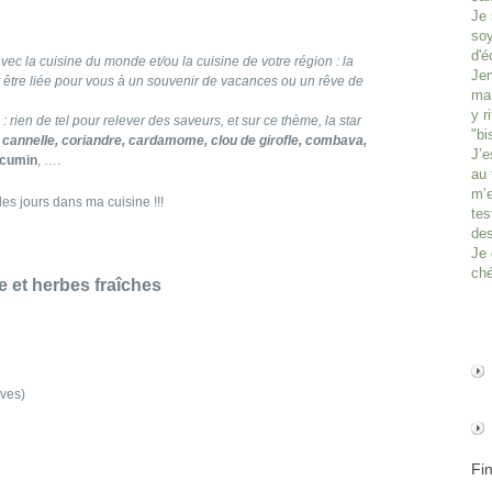
Je 
soy
d'é
vec la cuisine du monde et/ou la cuisine de votre région : la
Jen
t être liée pour vous à un souvenir de vacances ou un rêve de
man
y r
 : rien de tel pour relever des saveurs, et sur ce thème, la star
"bi
cannelle, coriandre, cardamome, clou de girofle, combava,
J’e
, cumin
, ….
au 
m’e
 les jours dans ma cuisine !!!
tes
des
Je 
ché
e et herbes fraîches
ives)
Fi