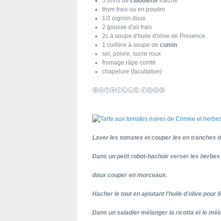
5 brins de
ciboulette
fraiche
thym frais ou en poudre
1/2 oignon doux
2 gousse d'ail frais
2c.à soupe d'huile d'olive de Provence
1 cuillère à soupe de
cumin
sel, poivre, sucre roux
fromage râpe comté
chapelure (facultative)
ⒷⒶⓉⒶⒾⓁⓁⒺ ⒻⓄⓄⒹ
Laver les tomates et couper les en tranches 
Dans un petit robot-hachoir verser les herbes f
doux couper en morceaux.
Hacher le tout en ajoutant l'huile d'olive pour li
Dans un saladier mélanger la ricotta et le mél