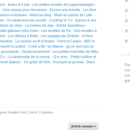
nna
-
Kalou & Cook
-
Les petites recettes de Lagrandepagès
-
-
Une cuisine pour Voozenoo
-
Encore une lichette
-
Les fées
veurs et lectures
-
Hibiscus blog
-
Miam la cuisine de Cath
-
sse
-
Un week-end une recette
-
Cooking N’ Co
-
Epices & moi
-
élices de Vany
-
La cuisine de Juju
-
Emilie Sweetness
-
etits gâteaux hoho hoho
-
Les recettes de Flo
-
Des recettes à
rine
-
Les délices à Belle
-
Les voyages de Gridelle
-
A Fleur
rmandise
-
La cuisine au fil d’Ariane
-
Poire et Cactus
-
Mèl l’a
ouvrit la cuisine
-
Cook a life ! by Maeva
-
ça ne sent pas un
s gourmands
-
Goulucieusement
-
Les petites marmites de Mika
’Co
–
La tambouille de la nonna
–
Q-e-zine
–
Petite cuillère et
rench Bakery
–
Un grain de folie
-
Pourquoi je grossis
-
Dans
Pou
vou
vot
gui
gnon
,
Bataille Food
,
Cumin
,
Coriandre
Article suivant »