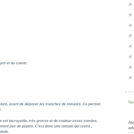
hym et du cumin.
New
pelure, avant de déposer les tranches de tomates. Ca permet
n.
ée est incroyable, très grosse et de couleur assez sombre,
Abo
ement pas de pépins. C’est donc une tomate qui ravira ,
art
alade.