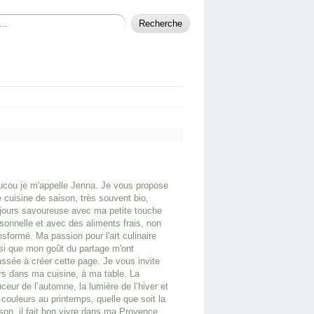
cou je m'appelle Jenna. Je vous propose
 cuisine de saison, très souvent bio,
jours savoureuse avec ma petite touche
sonnelle et avec des aliments frais, non
nsformé. Ma passion pour l'art culinaire
si que mon goût du partage m'ont
ssée à créer cette page. Je vous invite
rs dans ma cuisine, à ma table. La
ceur de l’automne, la lumière de l’hiver et
 couleurs au printemps, quelle que soit la
son, il fait bon vivre dans ma Provence.