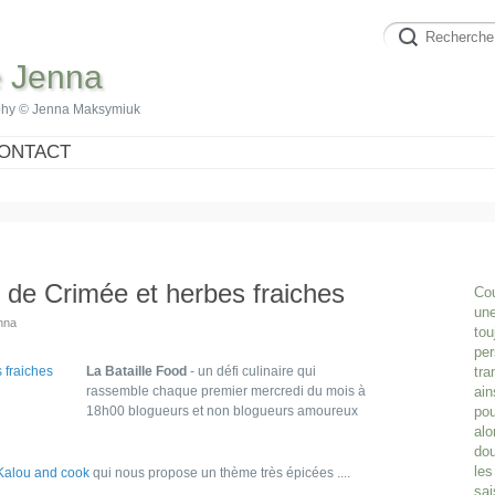
e Jenna
phy © Jenna Maksymiuk
ONTACT
 de Crimée et herbes fraiches
Cou
une
enna
tou
per
La Bataille Food
- un défi culinaire qui
tra
rassemble chaque premier mercredi du mois à
ain
18h00 blogueurs et non blogueurs amoureux
pou
alo
dou
les
Kalou and cook
qui nous propose un thème très épicées ....
sai