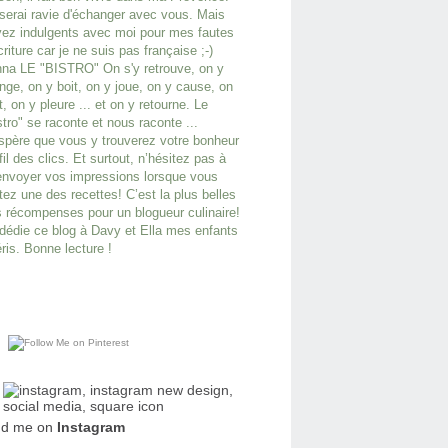
serai ravie d'échanger avec vous. Mais
ez indulgents avec moi pour mes fautes
criture car je ne suis pas française ;-)
na LE "BISTRO" On s'y retrouve, on y
ge, on y boit, on y joue, on y cause, on
it, on y pleure ... et on y retourne. Le
stro" se raconte et nous raconte ...
spère que vous y trouverez votre bonheur
fil des clics. Et surtout, n’hésitez pas à
nvoyer vos impressions lorsque vous
tez une des recettes! C’est la plus belles
 récompenses pour un blogueur culinaire!
dédie ce blog à Davy et Ella mes enfants
ris. Bonne lecture !
nd me on
Instagram