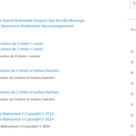
Ema
e #persil #ciboulette #oignon #ail #ricotta #fromage
e #provence #huiledolive #accompagnement
Ar
oires de Crimée + cumin
oires de Crimée et herbes fraiches
oires de Crimée et herbes fraiches
a Maksymiuk // Copyright © 2014