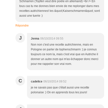
Schmarren (Topfen veut dire poêle en allemand) <br /> En
tous cas tu me donnes bien envie de me replonger dans mes
recettes autrichiennes! les &quot;Kaiserschmarren&quot; sont
aussi une tuerie :)
Répondre
J
Jenna
06/10/2014 09:55
Non non c'est une recette autrichienne, mais en
Pologne on parler de tophenschmarrn :) je connus
toujours ce nom la, mais c'est vrai que en Autriche il
donner un autre nom qui m'as échapper donc merci
pour me rappeler son vrai nom.
C
cadelice
06/10/2014 09:52
je ne savais pas que c'était aussi une recette
polonaise :) On en apprends tous les jours!