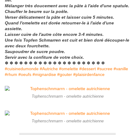
sel.
Mélanger très doucement avec la pâte à l'aide d'une spatule.
Chauffer le beurre sur la poêle.
Verser délicatement la pâte et laisser cuire 5 minutes.
Quand l'omelette est dorée retourner-le à l'aide d'une
assiette.
Laisser cuire de l'autre côte encore 3-4 minutes.
Une fois Topfen Schmarren
est cuit et bien doré découper-le
avec deux fourchette.
Saupoudrer de sucre poudre.
Servir avec la confiture de votre choix.
✽ ✽ ✽ ✽ ✽ ✽ ✽ ✽ ✽ ✽ ✽ ✽ ✽ ✽ ✽ ✽ ✽ ✽ ✽ ✽ ✽
#cuisinedumonde #Autriche #omelette #dessert #sucree #vanille
#rhum #oeufs #mignardise #gouter #plaisirdenfance
Tophenschnmarrn - omelette autrichienne
Tophenschnmarrn - omelette autrichienne