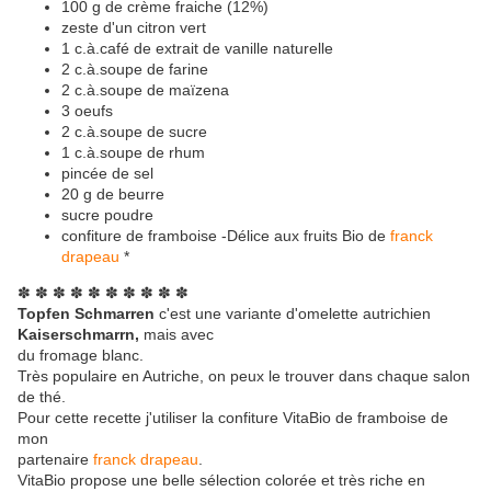
100 g de crème fraiche (12%)
zeste d'un citron vert
1 c.à.café de extrait de vanille naturelle
2 c.à.soupe de farine
2 c.à.soupe de maïzena
3 oeufs
2 c.à.soupe de sucre
1 c.à.soupe de rhum
pincée de sel
20 g de beurre
sucre poudre
confiture de framboise -Délice aux fruits Bio de
franck
drapeau
*
✽ ✽ ✽ ✽ ✽ ✽ ✽ ✽ ✽ ✽
Topfen Schmarren
c'est une variante d'omelette autrichien
Kaiserschmarrn,
mais avec
du fromage blanc.
Très populaire en Autriche, on peux le trouver dans chaque salon
de thé.
Pour cette recette j'utiliser la confiture VitaBio de framboise de
mon
partenaire
franck drapeau
.
VitaBio propose une belle sélection colorée et très riche en