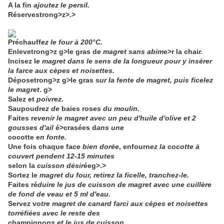
A la fin
ajoutez le persil.
Réserve
strong>
z>
.>
Préchauff
ez le four à 200°C.
Enlevetrong>
z g>
le gras d
e magret sans abim
e>
r la chai
r.
Incisez l
e magret dans le sens de la longueur pour y insérer
la farce aux cèpes et noisettes.
Déposetrong>
z g>
le gras s
ur la fente de magret, puis ficelez
le magret
. g>
Salez et
poivrez.
Saupoudre
z de
baies ros
es du moulin.
Faites re
venir le magret avec un peu d'huile d'olive et 2
gousses d'ail
é>
crasées d
ans une
cocotte e
n fonte.
Une fois
chaque fa
ce bien dorée
, enfourn
ez la cocotte à
couvert pendent 12-15 minutes
selon la
cuisson désir
éeg>
.>
Sortez le
magret du four, retirez la ficelle, tranchez-le.
Faites ré
duire le jus de cuisson de magret avec une cuillère
de fond de veau et 5 ml d'eau.
Servez vo
tre magret de canard farci aux cèpes et noisettes
torréfiées avec le reste des
champigno
ns et le jus de cuisson.