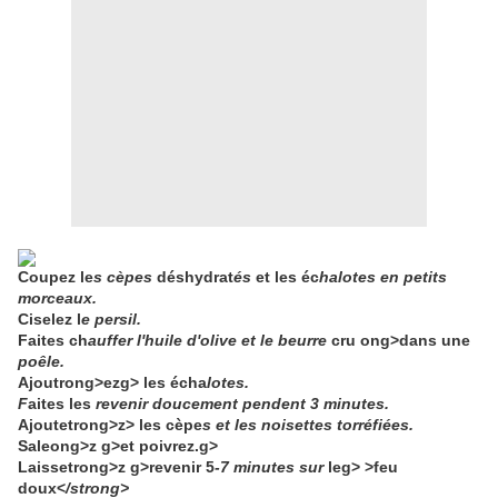
Coupez le
s cèpes
déshydrat
és
et les éc
halotes en petits
morceaux.
Ciselez l
e persil.
Faites ch
auffer l'huile d'olive et le beurre
cru ong>
dans une
poêle.
Ajoutrong>
ezg>
les écha
lotes.
F
aites les
revenir doucement pendent 3 minutes.
Ajoutetrong>
z>
les cèpe
s et les noisettes torréfiées.
Saleong>
z g>
et poivre
z.g>
Laissetrong>
z g>
revenir 5
-7 minutes sur
leg>
>
feu
doux<
/strong>