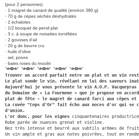
(pour 2 personnes)
· 1 magret de canard de qualité (environ 380 g)
· 70 g de cèpes séchés déshydratés
· 2 échalotes
· 1/2 bouquet de persil plat
· 3 c. à soupe de noisettes torréfiées
· 2 gousses d'ail
· 20 g de beurre cru
· huile d'olive
· sel, poivre
· baies roses du moulin
༺༻ ༺༻ ༺༻ ༺༻ ༺༻
Trouver un accord parfait entre un plat et un vin rest
Le plat sonde le vin, révélant en lui des saveurs inat
Aujourd'hui je vous présente le vin A.O.P. Vacqueyras 
du Domaine de « La Fourmone » que je propose en accord
plat de fête - le magret de canard farci aux cèpes et 
La cuvée "Ceps d'Or" fait écho aux noces d'or qui se c
d'union.

L'or donc, pour les vignes
 cinquantenaires productrice
Robe parée de nuances grenat et violine.

Nez très intense et beurré aux subtils arômes de fruit
Un vin ample et gras aux notes poivrées, tout en ronde