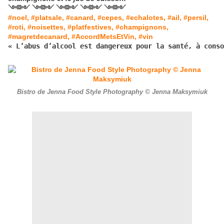
༺༻ ༺༻ ༺༻ ༺༻ ༺༻
#noel, #platsale, #canard, #cepes, #echalotes, #ail, #persil,
#roti, #noisettes, #platfestives, #champignons,
#magretdecanard, #AccordMetsEtVin, #vin
« L’abus d’alcool est dangereux pour la santé, à conso
Bistro de Jenna Food Style Photography © Jenna Maksymiuk