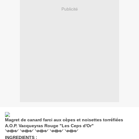
Publicité
Magret de canard farci aux cèpes et noisettes torréfiées
A.O.P. Vacqueyras Rouge "Les Ceps d'Or"
༺༻ ༺༻ ༺༻ ༺༻ ༺༻
INGREDIENTS :