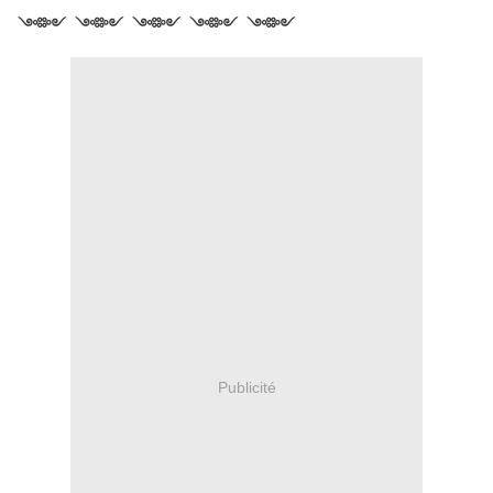
༺༻ ༺༻ ༺༻ ༺༻ ༺༻
Publicité