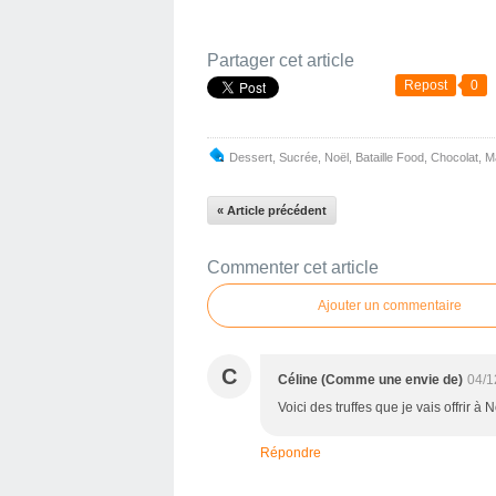
Partager cet article
Repost
0
Dessert
,
Sucrée
,
Noël
,
Bataille Food
,
Chocolat
,
M
« Article précédent
Commenter cet article
Ajouter un commentaire
C
Céline (Comme une envie de)
04/1
Voici des truffes que je vais offrir à N
Répondre