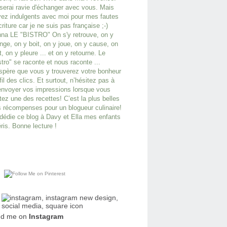
serai ravie d'échanger avec vous. Mais
ez indulgents avec moi pour mes fautes
criture car je ne suis pas française ;-)
na LE "BISTRO" On s'y retrouve, on y
ge, on y boit, on y joue, on y cause, on
it, on y pleure ... et on y retourne. Le
stro" se raconte et nous raconte ...
spère que vous y trouverez votre bonheur
fil des clics. Et surtout, n’hésitez pas à
nvoyer vos impressions lorsque vous
tez une des recettes! C’est la plus belles
 récompenses pour un blogueur culinaire!
dédie ce blog à Davy et Ella mes enfants
ris. Bonne lecture !
nd me on
Instagram