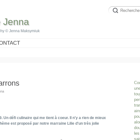
e Jenna
phy © Jenna Maksymiuk
ONTACT
arrons
Cou
une
nna
tou
per
tra
ain
pou
. Un défi culinaire qui me tient à coeur. Il n'y a rien de mieux
alo
me est proposé par notre marraine Lilie d'un très jolie
dou
les
sai