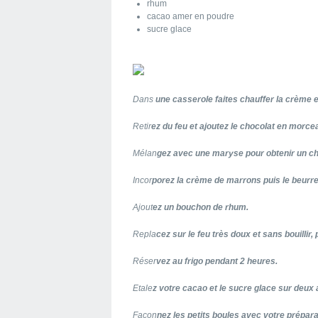
rhum
cacao amer en poudre
sucre glace
Dans
une casserole faites chauffer la crème en
Retir
ez du feu et ajoutez le chocolat en morce
Mélan
gez avec une maryse pour obtenir un cho
Incor
porez la crème de marrons puis le beurr
Ajout
ez un bouchon de rhum.
Repla
cez sur le feu très doux et sans bouillir
Réser
vez au frigo pendant 2 heures.
Etale
z votre cacao et le sucre glace sur deux 
Façon
nez les petits boules avec votre prépara