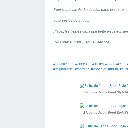
Roule
z une partie des boules dans le cacao et
deux
sortes de t
ruffe
s.
Place
z les truffes dans une boite en carton av
Réser
vez au frais jusqu'au service.
_____
______________
#bataillefood, #chocolat, #truffes, #noel, #fet
#mignardise, #marrons, #chocolat, #rhum, #suc
Bistro de Jenna Food Style 
Bistro de Jenna Food Style 