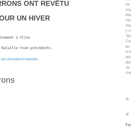
RRONS ONT REVÊTU
Je 
soy
d'é
OUR UN HIVER
Jen
man
y r
"bi
ivement à Elise 
J’e
au 
 Bataille Food précédente.
m’e
tes
des
Je 
ché
rons
Fi