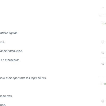
Su
tière liquide.
aux.
colat bien lisse.
e en morceaux.
, pour mélanger tous les ingrédients.
Cat
assiettes.
tion.