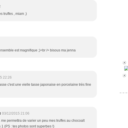
2
s truffes , miam ;)
) l'ensemble est magnifique ;)<br /> bisous ma jenna
5 22:26
sse c'est une vielle tasse japonaise en porcelaine très fine
t
03/12/2015 21:06
a me permettra de varier un peu mes truffes au chocoalt
 1 (PS : tes photos sont superbes !)