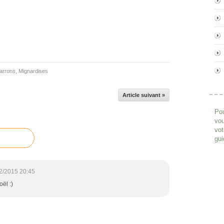
arrons
,
Mignardises
Article suivant »
Pou
vou
vot
gui
2/2015 20:45
oël :)