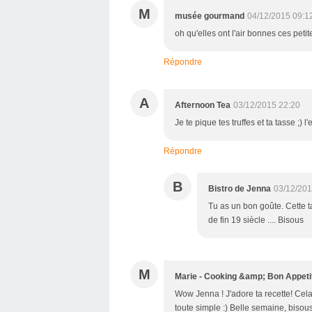
M
musée gourmand
04/12/2015 09:1
oh qu'elles ont l'air bonnes ces petite
Répondre
A
Afternoon Tea
03/12/2015 22:20
Je te pique tes truffes et ta tasse ;
Répondre
B
Bistro de Jenna
03/12/201
Tu as un bon goûte. Cette ta
de fin 19 siècle .... Bisous
M
Marie - Cooking &amp; Bon Appeti
Wow Jenna ! J'adore ta recette! Cel
toute simple :) Belle semaine, bisous