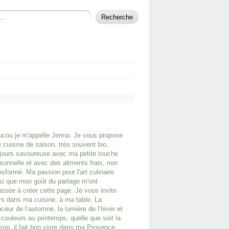
cou je m'appelle Jenna. Je vous propose
 cuisine de saison, très souvent bio,
jours savoureuse avec ma petite touche
sonnelle et avec des aliments frais, non
nsformé. Ma passion pour l'art culinaire
si que mon goût du partage m'ont
ssée à créer cette page. Je vous invite
rs dans ma cuisine, à ma table. La
ceur de l’automne, la lumière de l’hiver et
 couleurs au printemps, quelle que soit la
son, il fait bon vivre dans ma Provence.