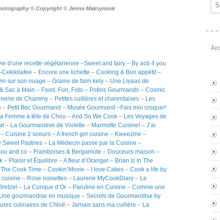
Ema
Photography © Copyright © Jenna Maksymiuk
Ar
ie d’une recette végétarienne
–
Sweet and fairy
–
By acb 4 you
–
Cekikilafee
–
Encore une lichette
–
Cooking & Bon appétit
–
in sur son nuage
–
Graine de faim kely
–
Une Liyaas de
 & Sac à Main
–
Food, Fun, Foto
–
Potins Gourmands
–
Cosmic
nnerie de Chammy
–
Petites cuillères et charentaises
–
Les
s
–
Petit Bec Gourmand
–
Musée Gourmand
–
Fais moi croquer!
a Femme à tête de Chou
–
And So We Cook
–
Les Voyages de
at
–
La Gourmandise de Violette
–
Marmotte Cuisine!
–
J’ai
i
–
Cuisine 2 soeurs
–
A french girl cuisine
–
Kweezine
–
 Sweet Pastries
–
La Médecin passe par la Cuisine
–
ou and co
–
Framboises & Bergamote
–
Douceurs maison
–
k
–
Plaisir et Équilibre
–
A fleur d’Oranger
–
Brian Iz In The
–
The Cook Time
–
Cookin’Movie
–
I love Cakes
–
Cook a life by
 cuisine
–
Rose noisettes
–
Laurene MyCookDiary
–
Le
Bretzel
–
La Conque d’Or
–
Paruline en Cuisine
–
Comme une
Une gourmandise en musique
–
Secrets de Gourmandise by
ures culinaires de Chloé
–
Jamais sans ma cuillère
–
La