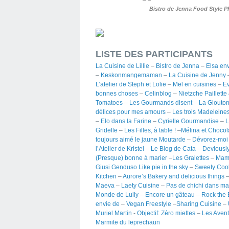
Bistro de Jenna Food Style 
LISTE DES PARTICIPANTS
La Cuisine de Lillie
–
Bistro de Jenna
–
Elsa env
–
Keskonmangemaman
–
La Cuisine de Jenny
L’atelier de Steph et Lolie
–
Mel en cuisines
–
Ev
bonnes choses
–
Celinblog
–
Nietzche Paillette
Tomatoes
–
Les Gourmands disent
–
La Glouto
délices pour mes amours
–
Les trois Madeleine
–
Elo dans la Farine
–
Cyrielle Gourmandise
–
L
Gridelle
–
Les Filles, à table !
–
Mélina et Chocol
toujours aimé le jaune Moutarde
–
Dévorez-mo
l’Atelier de Kristel
–
Le Blog de Cata
–
Deviously
(Presque) bonne à marier
–
Les Gralettes
–
Mam
Giusi Genduso Like pie in the sky
–
Sweety Coo
Kitchen
–
Aurore’s Bakery and delicious things
Maeva
–
Laety Cuisine
–
Pas de chichi dans ma
Monde de Lully
–
Encore un gâteau
–
Rock the 
envie de
–
Vegan Freestyle
–
Sharing Cuisine
–
Muriel Martin
-
Objectif: Zéro miettes
–
Les Avent
Marmite du leprechaun