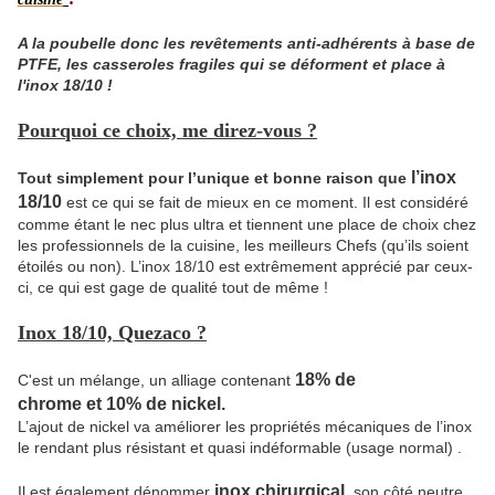
A la poubelle donc les revêtements anti-adhérents à base de
PTFE, les casseroles fragiles qui se déforment et place à
l'inox 18/10 !
Pourquoi ce choix, me direz-vous ?
l’inox
Tout simplement pour l’unique et bonne raison que
18/10
est ce qui se fait de mieux en ce moment. Il est considéré
comme étant le nec plus ultra et tiennent une place de choix chez
les professionnels de la cuisine, les meilleurs Chefs (qu’ils soient
étoilés ou non). L’inox 18/10
est extrêmement apprécié par ceux-
ci, ce qui est gage de qualité tout de même !
I
nox 18/10, Quezaco ?
18% de
C'est un mélange, un alliage contenant
chrome et 10% de nickel
.
L’ajout de nickel va améliorer les propriétés mécaniques de l’inox
le rendant plus résistant et quasi indéformable (usage normal) .
inox chirurgical
Il est également dénommer
,
son côté neutre