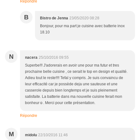
Répondre
B
Bistro de Jenna
23/05/2020 08:28
Bonjour, pour ma part je cuisine avec batterie inox
18.10
N
nacera
25/10/2016 09:55
Superbe!!! J'adorerais en avoir une pour ma futur et tres
prochaine belle cuisine , ce serait le top en design et qualité.
Adieu tout le reste!!!! Tefal y compris. Je suis convaincu de
leur efficacité car je possède deja une sauteuse et une
casserole depuis bien longtemps et je suis pleinement
satisfaite. La batterie dans ma nouvelle cuisine ferait mon
bonheur☺. Merci pour cette présentation.
Répondre
M
midolu
22/10/2016 11:46