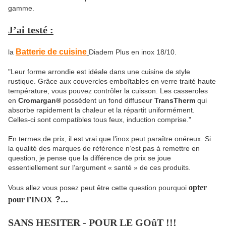
gamme.
J’ai testé :
Batterie de cuisine
la
Diadem Plus en inox 18/10.
"Leur forme arrondie est idéale dans une cuisine de style
rustique. Grâce aux couvercles emboîtables en verre traité haute
température, vous pouvez contrôler la cuisson. Les casseroles
en
Cromargan®
possèdent un fond diffuseur
TransTherm
qui
absorbe rapidement la chaleur et la répartit uniformément.
Celles-ci sont compatibles tous feux, induction comprise."
En termes de prix, il est vrai que l’inox peut paraître onéreux. Si
la qualité des marques de référence n’est pas à remettre en
question, je pense que la différence de prix se joue
essentiellement sur l’argument « santé » de ces produits.
opter
Vous allez vous posez peut être cette question pourquoi
?...
pour l’INOX
SANS HESITER - POUR LE GOûT !!!