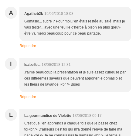
A
Agatheb2k
19/06/2018 18:08
Gomasio... sucré ? Pour moi, j'en étais restée au salé, mais je
vais tester... avec une feuille d'herbe à bison en plus (peut-
être ?), merci beaucoup pour ce beau partage.
Répondre
I
Isabelle...
18/06/2018 12:31
J'aime beaucoup la présentation et je suis assez curieuse par
ces différentes saveurs que peuvent apporter le gomasio et
les fleurs de lavande !<br /> Bises
Répondre
L
La gourmandise de Violette
13/06/2018 09:17
C'est que j'en apprends ā chaque fois que je passe chez
toi<br /> D'ailleurs c'est toi qui m'a donné l'envie de faire ma
page <br /> Je ne connais pas le gamasio <br /> Je tente au