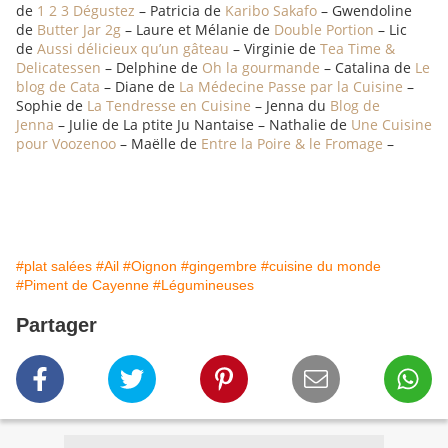
de
1 2 3 Dégustez
– Patricia de
Karibo Sakafo
– Gwendoline
de
Butter Jar 2g
– Laure et Mélanie de
Double Portion
– Lic
de
Aussi délicieux qu’un gâteau
– Virginie de
Tea Time &
Delicatessen
– Delphine de
Oh la gourmande
– Catalina de
Le
blog de Cata
– Diane de
La Médecine Passe par la Cuisine
–
Sophie de
La Tendresse en Cuisine
– Jenna du
Blog de
Jenna
– Julie de La ptite Ju Nantaise – Nathalie de
Une Cuisine
pour Voozenoo
– Maëlle de
Entre la Poire & le Fromage
–
#plat salées
#Ail
#Oignon
#gingembre
#cuisine du monde
#Piment de Cayenne
#Légumineuses
Partager