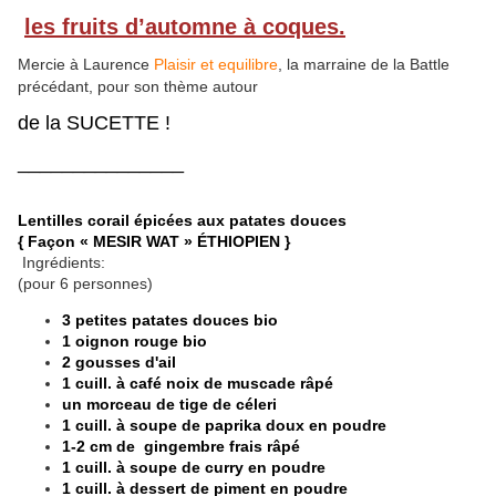
les fruits d’automne à coques.
Mercie à Laurence
Plaisir et equilibre
, la marraine de la Battle
précédant, pour son thème autour
de la SUCETTE !
_______________
Lentilles corail épicées aux patates douces
{ Façon « MESIR WAT » ÉTHIOPIEN }
Ingrédients:
(pour 6 personnes)
3 petites patates douces bio
1 oignon rouge bio
2 gousses d'ail
1 cuill. à café noix de muscade râpé
un morceau de tige de céleri
1 cuill. à soupe de paprika doux en poudre
1-2 cm de gingembre frais râpé
1 cuill. à soupe de curry en poudre
1 cuill. à dessert de piment en poudre