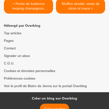
< Purée de butternut
Muffins strudel, zeste de
tooping champignon,
citron et maca >
épinard a l'avoine
Hébergé par Overblog
Top articles
Pages
Contact
Signaler un abus
C.G.U.
Cookies et données personnelles
Préférences cookies
Voir le profil de Bistro de Jenna sur le portail Overblog
Créer un blog sur Overblog
Créer un blog