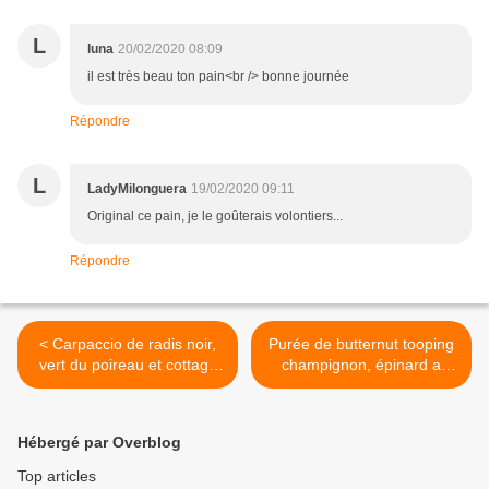
L
luna
20/02/2020 08:09
il est très beau ton pain<br /> bonne journée
Répondre
L
LadyMilonguera
19/02/2020 09:11
Original ce pain, je le goûterais volontiers...
Répondre
< Carpaccio de radis noir,
Purée de butternut tooping
vert du poireau et cottage
champignon, épinard a
cheese
l'avoine >
Hébergé par Overblog
Top articles