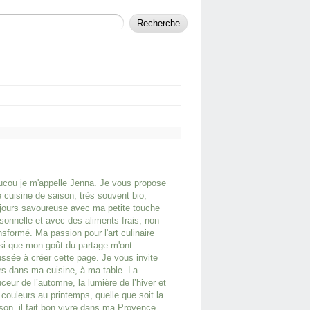
cou je m'appelle Jenna. Je vous propose
 cuisine de saison, très souvent bio,
jours savoureuse avec ma petite touche
sonnelle et avec des aliments frais, non
nsformé. Ma passion pour l'art culinaire
si que mon goût du partage m'ont
ssée à créer cette page. Je vous invite
rs dans ma cuisine, à ma table. La
ceur de l’automne, la lumière de l’hiver et
 couleurs au printemps, quelle que soit la
son, il fait bon vivre dans ma Provence.