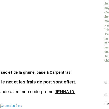
Je 
soy
d'é
Jen
man
y r
"bi
J’e
au 
m’e
tes
des
Je 
ché
t sec et de la graine, basé à Carpentras.
le net et les frais de port sont offert.
ande avec mon code
promo
JENNA10
Fi