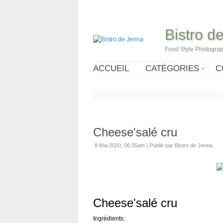
Bistro d
Food Style Photogra
ACCUEIL
CATÉGORIES
C
Cheese'salé cru
8 Mai 2020, 06:35am
|
Publié par Bistro de Jenna
Cheese'salé cru
Ingrédients: