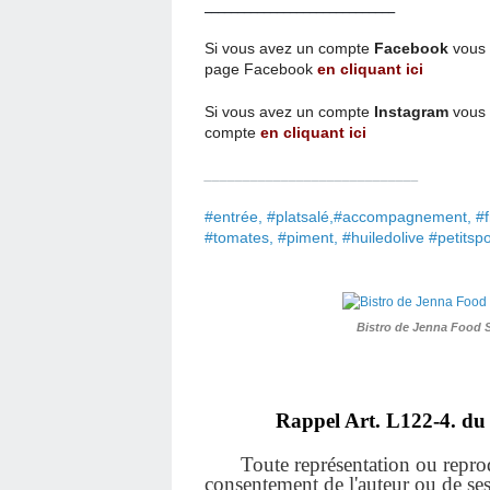
_____________________________
Si vous avez un compte
Facebook
vous 
page
Facebook
en cliquant ici
Si vous avez un compte
Instagram
vous 
compte
en cliquant ici
____________________________
#entrée, #platsalé,#accompagnement, #f
#tomates, #piment, #huiledolive #petitsp
Bistro de Jenna Food 
Rappel Art.
L122-4. du 
Toute représentation ou reprodu
consentement de l'auteur ou de ses a