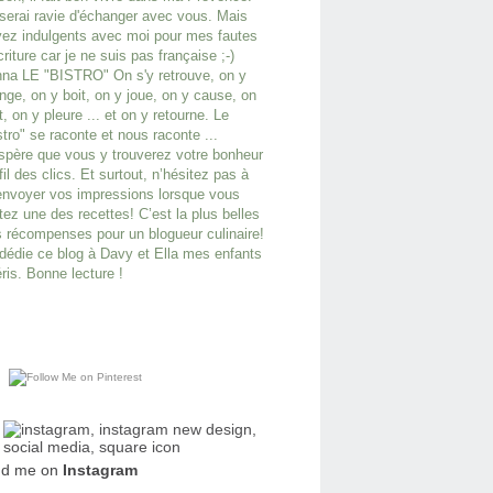
serai ravie d'échanger avec vous. Mais
ez indulgents avec moi pour mes fautes
criture car je ne suis pas française ;-)
na LE "BISTRO" On s'y retrouve, on y
ge, on y boit, on y joue, on y cause, on
it, on y pleure ... et on y retourne. Le
stro" se raconte et nous raconte ...
spère que vous y trouverez votre bonheur
fil des clics. Et surtout, n’hésitez pas à
nvoyer vos impressions lorsque vous
tez une des recettes! C’est la plus belles
 récompenses pour un blogueur culinaire!
dédie ce blog à Davy et Ella mes enfants
ris. Bonne lecture !
nd me on
Instagram