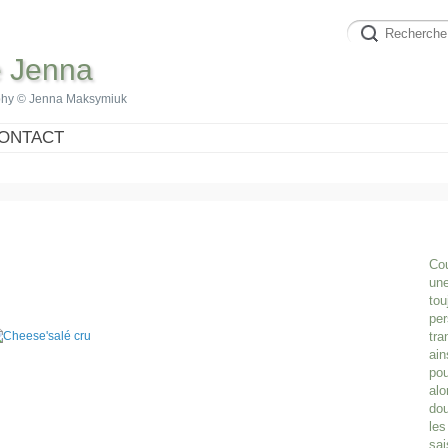
e Jenna
phy © Jenna Maksymiuk
ONTACT
Cou
une
tou
per
tra
ain
pou
alo
dou
les
sai