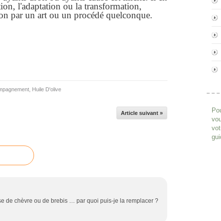
ion, l'adaptation ou la transformation,
ion par un art ou un procédé quelconque.
mpagnement
,
Huile D'olive
Pou
Article suivant »
vou
vot
gui
se de chèvre ou de brebis … par quoi puis-je la remplacer ?