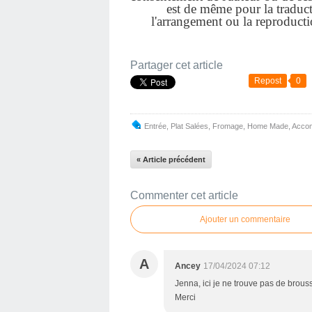
est de même pour la traduct
l'arrangement ou la reproduct
Partager cet article
Repost
0
Entrée
,
Plat Salées
,
Fromage
,
Home Made
,
Acco
« Article précédent
Commenter cet article
Ajouter un commentaire
A
Ancey
17/04/2024 07:12
Jenna, ici je ne trouve pas de brous
Merci