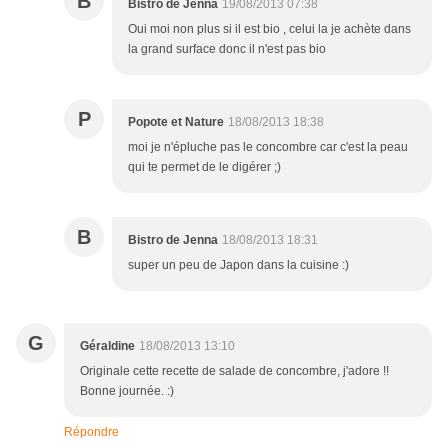
B
Bistro de Jenna
19/08/2013 07:38
Oui moi non plus si il est bio , celui la je achète dans
la grand surface donc il n'est pas bio
P
Popote et Nature
18/08/2013 18:38
moi je n'épluche pas le concombre car c'est la peau
qui te permet de le digérer ;)
B
Bistro de Jenna
18/08/2013 18:31
super un peu de Japon dans la cuisine :)
G
Géraldine
18/08/2013 13:10
Originale cette recette de salade de concombre, j'adore !!
Bonne journée. :)
Répondre