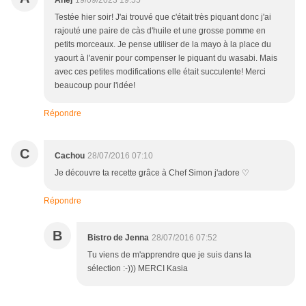
Anej
19/09/2023 19:55
Testée hier soir! J'ai trouvé que c'était très piquant donc j'ai
rajouté une paire de càs d'huile et une grosse pomme en
petits morceaux. Je pense utiliser de la mayo à la place du
yaourt à l'avenir pour compenser le piquant du wasabi. Mais
avec ces petites modifications elle était succulente! Merci
beaucoup pour l'idée!
Répondre
C
Cachou
28/07/2016 07:10
Je découvre ta recette grâce à Chef Simon j'adore ♡
Répondre
B
Bistro de Jenna
28/07/2016 07:52
Tu viens de m'apprendre que je suis dans la
sélection :-))) MERCI Kasia