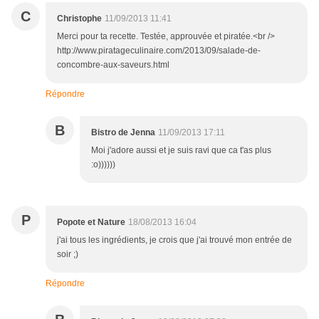
C
Christophe
11/09/2013 11:41
Merci pour ta recette. Testée, approuvée et piratée.<br />
http://www.piratageculinaire.com/2013/09/salade-de-
concombre-aux-saveurs.html
Répondre
B
Bistro de Jenna
11/09/2013 17:11
Moi j'adore aussi et je suis ravi que ca t'as plus
:o))))))
P
Popote et Nature
18/08/2013 16:04
j'ai tous les ingrédients, je crois que j'ai trouvé mon entrée de
soir ;)
Répondre