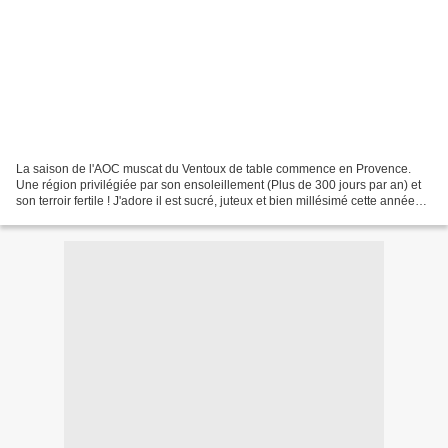
La saison de l'AOC muscat du Ventoux de table commence en Provence.
Une région privilégiée par son ensoleillement (Plus de 300 jours par an) et
son terroir fertile ! J'adore il est sucré, juteux et bien millésimé cette année🍇
🌿☀️ ️ Le raisin est un trésor...