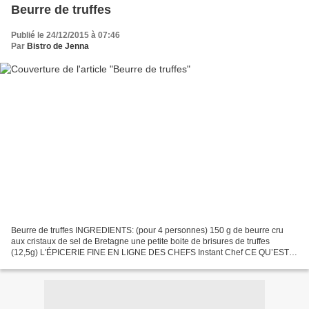
Beurre de truffes
Publié le 24/12/2015 à 07:46
Par
Bistro de Jenna
Beurre de truffes INGREDIENTS: (pour 4 personnes) 150 g de beurre cru
aux cristaux de sel de Bretagne une petite boite de brisures de truffes
(12,5g) L'ÉPICERIE FINE EN LIGNE DES CHEFS Instant Chef CE QU’EST
INSTANT CHEF : Instant Chef, est une épicerie...