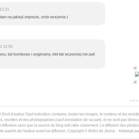
12:31
m na jakiejś imprezie, zrobi wrażenie:)
3 12:56
u, byl bombowy i oryginalny, nikt tak wczesniej nie jadl
 Droit d'auteur Sauf indication contraire, toutes les images, le contenu et les recette
s, recettes et des photographies (sauf annotation de sa part), et ne sont pas libres
 diffusées sans que la source du blog soit citée clairement. La diffusion des photos 
le auprès de l'auteur avant sa diffusion. Copyright © Bistro de Jenna - Hébergé p