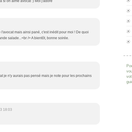
ja si on aime avocat :) Moi j'adore
 l'avocat mais ainsi pané, c'est inédit pour moi ! De quoi
de salade...<br /> A bientôt, bonne soirée.
Pou
vou
cat je n'y aurais pas pensé mais je note pour les prochains
vot
gui
3 18:03