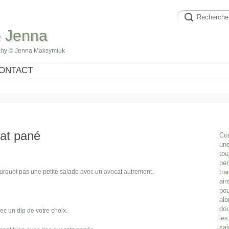
e Jenna
phy © Jenna Maksymiuk
ONTACT
cat pané
Cou
une
tou
per
pourquoi pas une petite salade avec un avocat autrement.
tra
ain
pou
alo
dou
ec un dip de votre choix.
les
sai