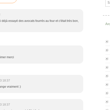
Ema
2
i déjà essayé des avocats fourrés au four et c'était très bon,
Ar
aimer merci
3 18:37
ange vraiment :)
3 18:37