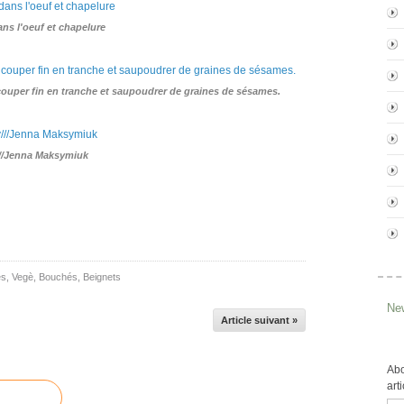
ns l'oeuf et chapelure
s couper fin en tranche et saupoudrer de graines de sésames.
//Jenna Maksymiuk
es
,
Vegè
,
Bouchés
,
Beignets
New
Article suivant »
Abo
art