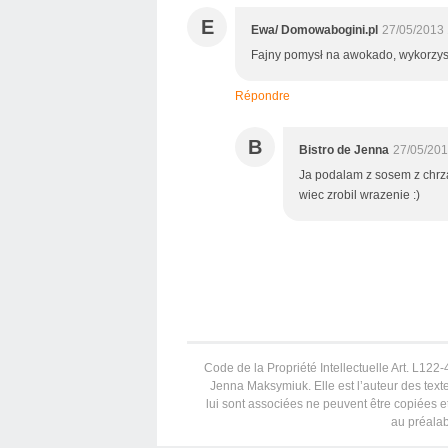
E
Ewa/ Domowabogini.pl
27/05/2013 
Fajny pomysł na awokado, wykorzysta
Répondre
B
Bistro de Jenna
27/05/201
Ja podalam z sosem z chrzan
wiec zrobil wrazenie :)
Code de la Propriété Intellectuelle Art. L122-4
Jenna Maksymiuk. Elle est l’auteur des texte
lui sont associées ne peuvent être copiées et
au préalab