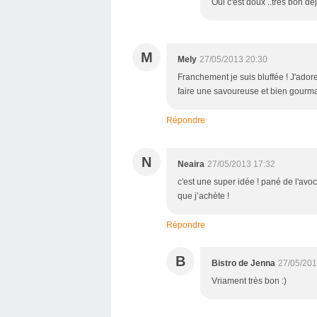
Oui c'est doux ..très bon de
M
Mely
27/05/2013 20:30
Franchement je suis bluffée ! J'adore
faire une savoureuse et bien gourman
Répondre
N
Neaira
27/05/2013 17:32
c'est une super idée ! pané de l'avo
que j’achète !
Répondre
B
Bistro de Jenna
27/05/201
Vriament très bon :)