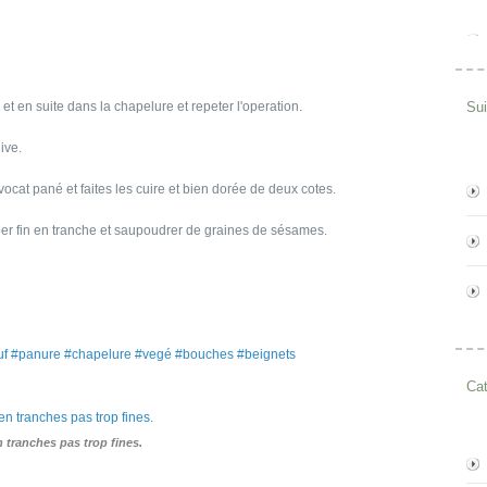
et en suite dans la chapelure et repeter l'operation.
Su
ive.
cat pané et faites les cuire et bien dorée de deux cotes.
uper fin en tranche et saupoudrer de graines de sésames.
f #panure #chapelure #vegé #bouches #beignets
Cat
 tranches pas trop fines.