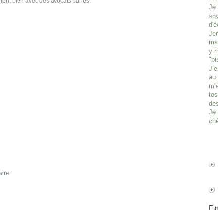
tement bien avec des avocats panés.
Je 
soy
d'é
Jen
man
y r
"bi
J’e
au 
m’e
tes
des
Je 
ché
ire.
Fi