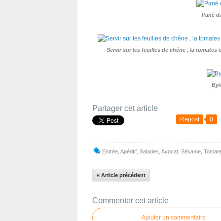
Pané da
Servir sur les feuilles de chêne , la tomate
By/
Partager cet article
Repost
0
Entrée
,
Apéritif
,
Salades
,
Avocat
,
Sésame
,
Tomat
« Article précédent
Commenter cet article
Ajouter un commentaire