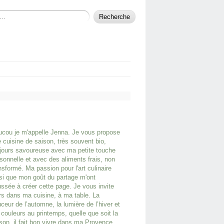
cou je m'appelle Jenna. Je vous propose
 cuisine de saison, très souvent bio,
jours savoureuse avec ma petite touche
sonnelle et avec des aliments frais, non
nsformé. Ma passion pour l'art culinaire
si que mon goût du partage m'ont
ssée à créer cette page. Je vous invite
rs dans ma cuisine, à ma table. La
ceur de l’automne, la lumière de l’hiver et
 couleurs au printemps, quelle que soit la
son, il fait bon vivre dans ma Provence.