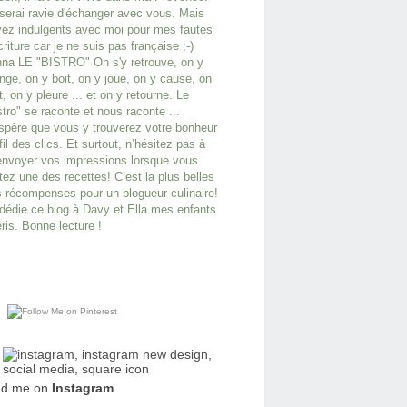
serai ravie d'échanger avec vous. Mais
ez indulgents avec moi pour mes fautes
criture car je ne suis pas française ;-)
na LE "BISTRO" On s'y retrouve, on y
ge, on y boit, on y joue, on y cause, on
it, on y pleure ... et on y retourne. Le
stro" se raconte et nous raconte ...
spère que vous y trouverez votre bonheur
fil des clics. Et surtout, n’hésitez pas à
nvoyer vos impressions lorsque vous
tez une des recettes! C’est la plus belles
 récompenses pour un blogueur culinaire!
dédie ce blog à Davy et Ella mes enfants
ris. Bonne lecture !
nd me on
Instagram