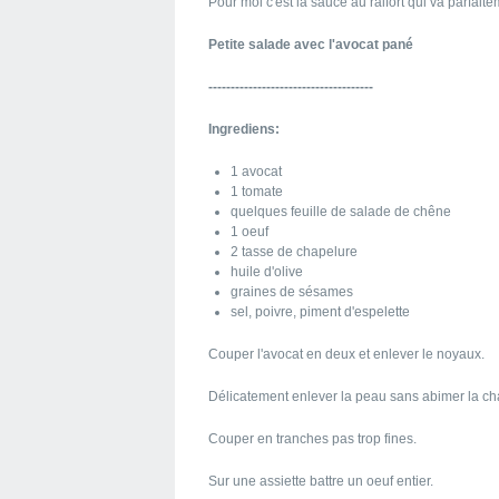
Pour moi c'est la sauce au raifort qui va parfai
Petite salade avec l'avocat pané
-------------------------------------
Ingrediens:
1 avocat
1 tomate
quelques feuille de salade de chêne
1 oeuf
2 tasse de chapelure
huile d'olive
graines de sésames
sel, poivre, piment d'espelette
Couper l'avocat en deux et enlever le noyaux.
Délicatement enlever la peau sans abimer la cha
Couper en tranches pas trop fines.
Sur une assiette battre un oeuf entier.