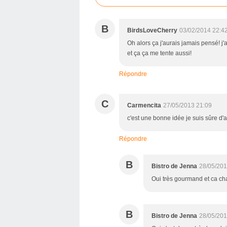
B
BirdsLoveCherry
03/02/2014 22:4
Oh alors ça j'aurais jamais pensé! j'a
et ça ça me tente aussi!
Répondre
C
Carmencita
27/05/2013 21:09
c'est une bonne idée je suis sûre d'
Répondre
B
Bistro de Jenna
28/05/201
Oui très gourmand et ca ch
B
Bistro de Jenna
28/05/201