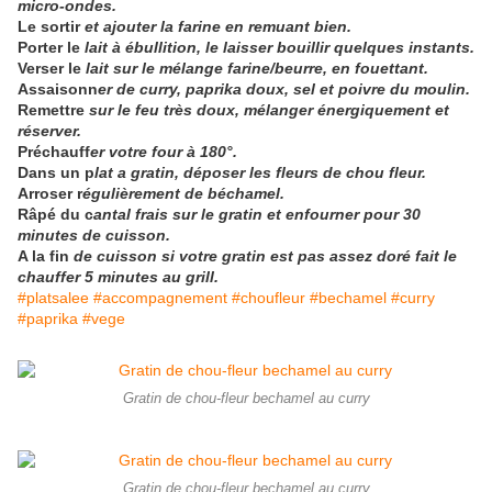
micro-ondes.
Le sortir
et ajouter la farine en remuant bien.
Porter le
lait à ébullition, le laisser bouillir quelques instants.
Verser le
lait sur le mélange farine/beurre, en fouettant.
Assaisonn
er de curry, paprika doux, sel et poivre du moulin.
Remettre
sur le feu très doux, mélanger énergiquement et
réserver.
Préchauff
er votre four à 180°.
Dans un p
lat a gratin, déposer les fleurs de chou fleur.
Arroser r
égulièrement de béchamel.
Râpé du c
antal frais sur le gratin et enfourner pour 30
minutes de cuisson.
A la fin
de cuisson si votre gratin est pas assez doré fait le
chauffer 5 minutes au grill.
#platsalee #accompagnement #choufleur #bechamel #curry
#paprika #vege
Gratin de chou-fleur bechamel au curry
Gratin de chou-fleur bechamel au curry