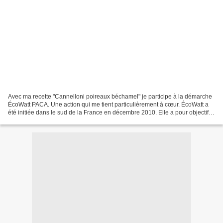
Avec ma recette "Cannelloni poireaux béchamel" je participe à la démarche
ÉcoWatt PACA. Une action qui me tient particulièrement à cœur. ÉcoWatt a
été initiée dans le sud de la France en décembre 2010. Elle a pour objectif
d’inciter la population à modérer...