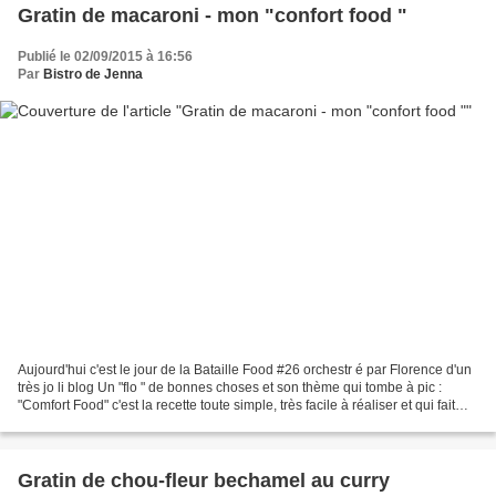
Gratin de macaroni - mon "confort food "
Publié le 02/09/2015 à 16:56
Par
Bistro de Jenna
Aujourd'hui c'est le jour de la Bataille Food #26 orchestr é par Florence d'un
très jo li blog Un "flo " de bonnes choses et son thème qui tombe à pic :
"Comfort Food" c'est la recette toute simple, très facile à réaliser et qui fait
beaucoup d'effet....
Gratin de chou-fleur bechamel au curry