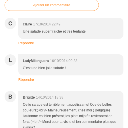
Ajouter un commentaire
C
claire
17/10/2014 22:49
Une salade super fraiche et très tentante
Répondre
L
LadyMilonguera
16/10/2014 09:28
C'est une bien jolie salade !
Répondre
B
Brigitte
14/10/2014 18:38
Cette salade est terriblement appétissante! Que de belles
couleurs;)<br /> Malheureusement, chez moi ( Belgique)
l'automne est bien présent; les plats mijotés reviennent en
force;)<br /> Merci pour ta visite et ton commentaire plus que
sympa;)