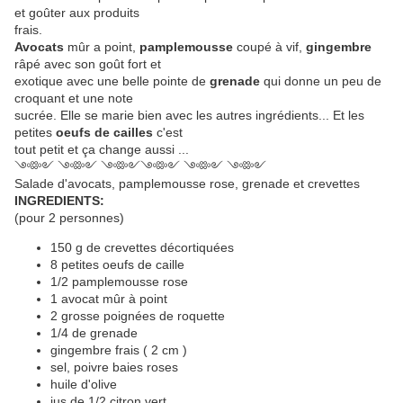
et goûter aux produits
frais.
Avocats
mûr a point,
pamplemousse
coupé à vif,
gingembre
râpé avec son goût fort et
exotique avec une belle pointe de
grenade
qui donne un peu de
croquant et une note
sucrée. Elle se marie bien avec les autres ingrédients... Et les
petites
oeufs de cailles
c'est
tout petit et ça change aussi ...
༺༻ ༺༻ ༺༻༺༻ ༺༻ ༺༻
Salade d'avocats, pamplemousse rose, grenade et crevettes
INGREDIENTS:
(pour 2 personnes)
150 g de crevettes décortiquées
8 petites oeufs de caille
1/2 pamplemousse rose
1 avocat mûr à point
2 grosse poignées de roquette
1/4 de grenade
gingembre frais ( 2 cm )
sel, poivre baies roses
huile d'olive
jus de 1/2 citron vert