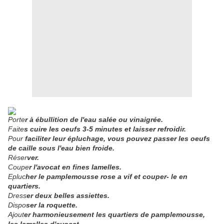
Porte
r à ébullition de l'eau salée ou vinaigrée.
Faite
s cuire les oeufs 3-5 minutes et laisser refroidir.
Pour
faciliter leur épluchage, vous pouvez passer les oeufs
de caille sous l'eau bien froide.
Réser
ver.
Coupe
r l'avocat en fines lamelles.
Epluc
her le pamplemousse rose a vif et couper- le en
quartiers.
Dress
er deux belles assiettes.
Dispo
ser la roquette.
Ajout
er harmonieusement les quartiers de pamplemousse,