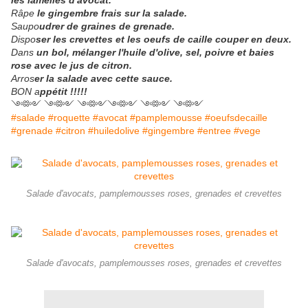
les lamelles d'avocat.
Râpe
le gingembre frais sur la salade.
Saupo
udrer de graines de grenade.
Dispo
ser les crevettes et les oeufs de caille couper en deux.
Dans
un bol, mélanger l'huile d'olive, sel, poivre et baies
rose avec le jus de citron.
Arros
er la salade avec cette sauce.
BON a
ppétit !!!!!
༺༻ ༺༻ ༺༻༺༻ ༺༻ ༺༻
#salade #roquette #avocat #pamplemousse #oeufsdecaille
#grenade #citron #huiledolive #gingembre #entree #vege
Salade d'avocats, pamplemousses roses, grenades et crevettes
Salade d'avocats, pamplemousses roses, grenades et crevettes