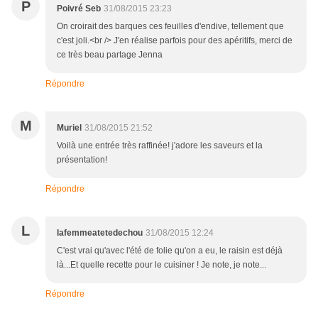
P
Poivré Seb
31/08/2015 23:23
On croirait des barques ces feuilles d'endive, tellement que
c'est joli.<br /> J'en réalise parfois pour des apéritifs, merci de
ce très beau partage Jenna
Répondre
M
Muriel
31/08/2015 21:52
Voilà une entrée très raffinée! j'adore les saveurs et la
présentation!
Répondre
L
lafemmeatetedechou
31/08/2015 12:24
C'est vrai qu'avec l'été de folie qu'on a eu, le raisin est déjà
là...Et quelle recette pour le cuisiner ! Je note, je note...
Répondre