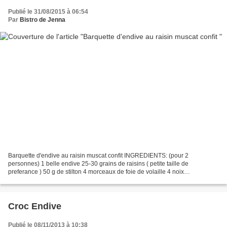
Publié le 31/08/2015 à 06:54
Par
Bistro de Jenna
Barquette d'endive au raisin muscat confit INGREDIENTS: (pour 2
personnes) 1 belle endive 25-30 grains de raisins ( petite taille de
preferance ) 50 g de stilton 4 morceaux de foie de volaille 4 noix
grossièrement concassée 3 brins de ciboulette 2 c.à.café...
Croc Endive
Publié le 08/11/2013 à 10:38