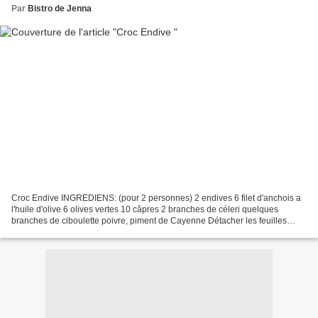
Par
Bistro de Jenna
Croc Endive INGREDIENS: (pour 2 personnes) 2 endives 6 filet d'anchois a
l'huile d'olive 6 olives vertes 10 câpres 2 branches de céleri quelques
branches de ciboulette poivre, piment de Cayenne Détacher les feuilles
d'endives, les laver et les sécher....