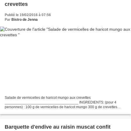
crevettes
Publié le 19/02/2016 à 07:56
Par
Bistro de Jenna
Salade de vermicelles de haricot mungo aux crevettes
____________________________________ INGREDIENTS: (pour 4
personnes) : 100 g de vermicelles de haricot mungo 300 g de crevettes
crues décortiquées 1 endive carmine 2 poignées de petits pois frais ou...
Barquette d'endive au raisin muscat confit