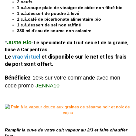
2 oeufs
1 c.à.soupe plate de vinaigre de cidre non filtré bio
1 c.à.dessert de poudre à levé
1 c.à.café de bicarbonate alimentaire bio
1 c.à.dessert de sel non raffiné
330 ml d'eau de source non calcaire
-
*
Juste Bio
Le spécialiste du fruit sec et de la graine,
basé à Carpentras.
Le
vrac virtuel
et disponible sur le net et les frais
de port sont offert.
Bénéficiez
10% sur votre commande avec mon
code
promo
JENNA10
Remplir la cuve de votre cuit vapeur au 2/3 et faire chauffer
l'eau.