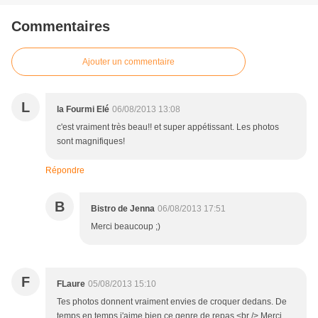
Commentaires
Ajouter un commentaire
L
la Fourmi Elé
06/08/2013 13:08
c'est vraiment très beau!! et super appétissant. Les photos
sont magnifiques!
Répondre
B
Bistro de Jenna
06/08/2013 17:51
Merci beaucoup ;)
F
FLaure
05/08/2013 15:10
Tes photos donnent vraiment envies de croquer dedans. De
temps en temps j'aime bien ce genre de repas.<br /> Merci