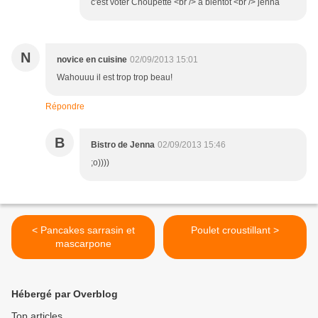
c'est voter Choupette <br /> a bientôt <br /> jenna
N
novice en cuisine
02/09/2013 15:01
Wahouuu il est trop trop beau!
Répondre
B
Bistro de Jenna
02/09/2013 15:46
;o))))
< Pancakes sarrasin et
Poulet croustillant >
mascarpone
Hébergé par Overblog
Top articles