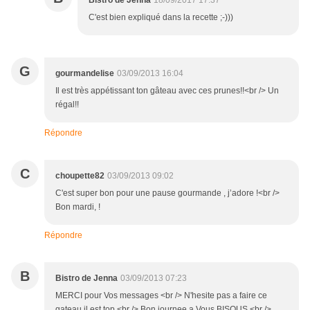
Bistro de Jenna
18/09/2017 17:37
C'est bien expliqué dans la recette ;-)))
G
gourmandelise
03/09/2013 16:04
Il est très appétissant ton gâteau avec ces prunes!!<br /> Un
régal!!
Répondre
C
choupette82
03/09/2013 09:02
C'est super bon pour une pause gourmande , j’adore !<br />
Bon mardi, !
Répondre
B
Bistro de Jenna
03/09/2013 07:23
MERCI pour Vos messages <br /> N'hesite pas a faire ce
gateau il est top <br /> Bon journee a Vous BISOUS <br />