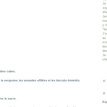
Je 
soy
d'é
Jen
man
y r
"bi
J’e
au 
m’e
tes
des
Je 
ché
tites cubes.
, la vergeoise, les amandes effilées et les biscuits émiettés.
vec le sucre.
Fi