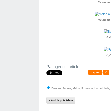
Melon au 
Melon au 
By/
By/
Partager cet article
Repost
0
Dessert
,
Sucrée
,
Melon
,
Provence
,
Home Made
,
« Article précédent