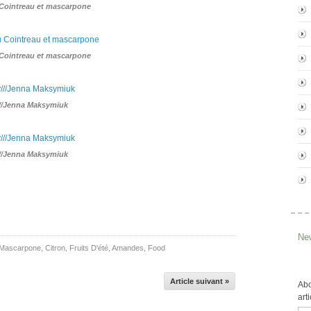
Cointreau et mascarpone
Cointreau et mascarpone
//Jenna Maksymiuk
//Jenna Maksymiuk
New
Mascarpone
,
Citron
,
Fruits D'été
,
Amandes
,
Food
Article suivant »
Abo
art