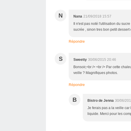
N
Nana
21/09/2018 15:57
Il n'est pas noté l'utilisation du su
sucrée , sinon tres bon petit dessert
Répondre
S
Sweetty
30/06/2015 20:46
Bonsoir,<br /> <br /> Par cette chaleu
veille ? Magnifiques photos.
Répondre
B
Bistro de Jenna
30/06/201
Je ferais pas a la veille car
liquide. Merci pour les co