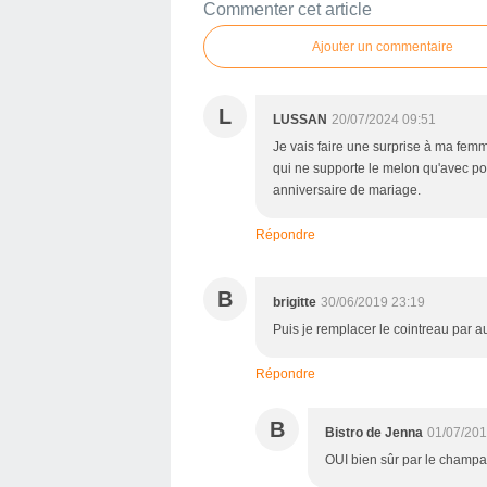
Commenter cet article
Ajouter un commentaire
L
LUSSAN
20/07/2024 09:51
Je vais faire une surprise à ma fe
qui ne supporte le melon qu'avec po
anniversaire de mariage.
Répondre
B
brigitte
30/06/2019 23:19
Puis je remplacer le cointreau par a
Répondre
B
Bistro de Jenna
01/07/201
OUI bien sûr par le champ