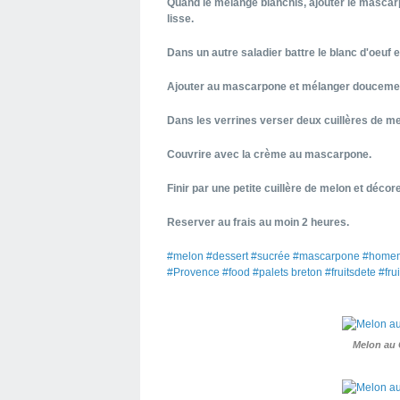
Quand le melange blanchis, ajouter le mascar
lisse.
Dans un autre saladier battre le blanc d'oeuf e
Ajouter au mascarpone et mélanger doucement
Dans les verrines verser deux cuillères de me
Couvrire avec la crème au mascarpone.
Finir par une petite cuillère de melon et déco
Reserver au frais au moin 2 heures.
#melon #dessert #sucrée #mascarpone #homem
#Provence #food #palets breton #fruitsdete #fru
Melon au 