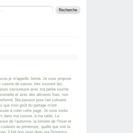
cou je m'appelle Jenna. Je vous propose
 cuisine de saison, très souvent bio,
jours savoureuse avec ma petite touche
sonnelle et avec des aliments frais, non
nsformé. Ma passion pour l'art culinaire
si que mon goût du partage m'ont
ssée à créer cette page. Je vous invite
rs dans ma cuisine, à ma table. La
ceur de l’automne, la lumière de l’hiver et
 couleurs au printemps, quelle que soit la
son, il fait bon vivre dans ma Provence.