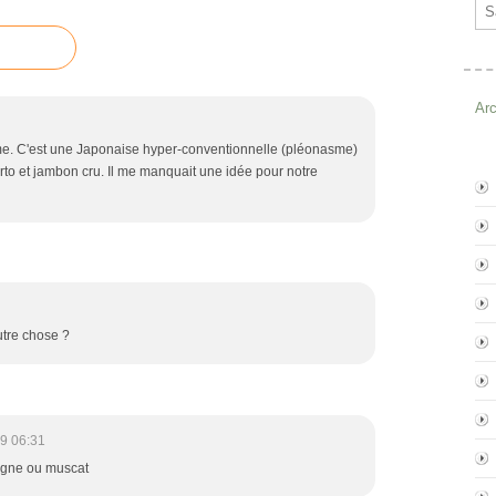
Ema
Ar
mme. C'est une Japonaise hyper-conventionnelle (pléonasme)
rto et jambon cru. Il me manquait une idée pour notre
utre chose ?
9 06:31
agne ou muscat