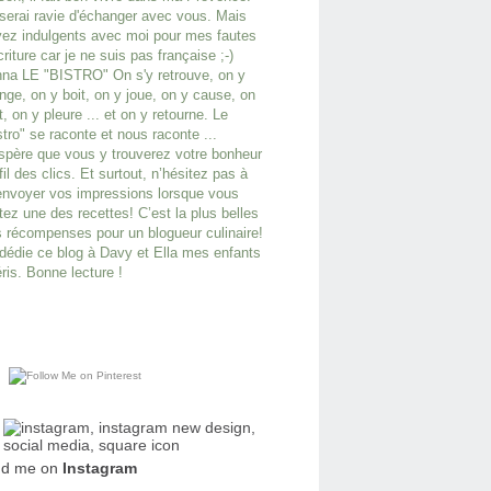
serai ravie d'échanger avec vous. Mais
ez indulgents avec moi pour mes fautes
criture car je ne suis pas française ;-)
na LE "BISTRO" On s'y retrouve, on y
ge, on y boit, on y joue, on y cause, on
it, on y pleure ... et on y retourne. Le
stro" se raconte et nous raconte ...
spère que vous y trouverez votre bonheur
fil des clics. Et surtout, n’hésitez pas à
nvoyer vos impressions lorsque vous
tez une des recettes! C’est la plus belles
 récompenses pour un blogueur culinaire!
dédie ce blog à Davy et Ella mes enfants
ris. Bonne lecture !
nd me on
Instagram