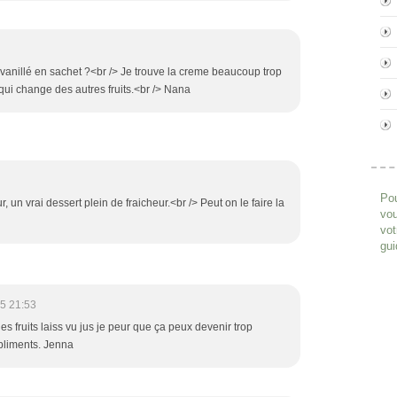
cre vanillé en sachet ?<br /> Je trouve la creme beaucoup trop
 qui change des autres fruits.<br /> Nana
Pou
r, un vrai dessert plein de fraicheur.<br /> Peut on le faire la
vou
vot
gui
5 21:53
 les fruits laiss vu jus je peur que ça peux devenir trop
mpliments. Jenna