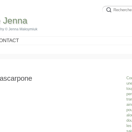
e Jenna
phy © Jenna Maksymiuk
ONTACT
mascarpone
Cou
une
tou
per
tra
ain
pou
alo
dou
les
sai