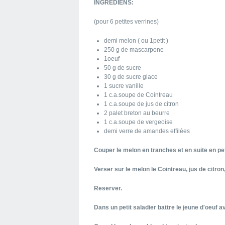
INGREDIENS:
(pour 6 petites verrines)
demi melon ( ou 1petit )
250 g de mascarpone
1oeuf
50 g de sucre
30 g de sucre glace
1 sucre vanille
1 c.a.soupe de Cointreau
1 c.a.soupe de jus de citron
2 palet breton au beurre
1 c.a.soupe de vergeoise
demi verre de amandes effilées
Couper le melon en tranches et en suite en pe
Verser sur le melon le Cointreau, jus de citron
Reserver.
Dans un petit saladier battre le jeune d'oeuf a