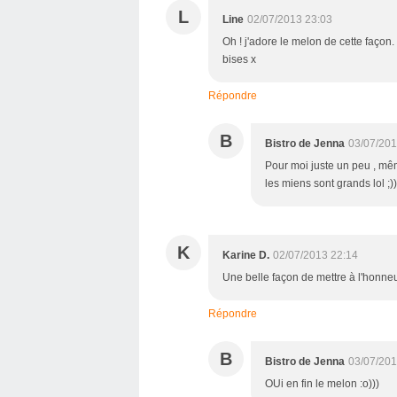
L
Line
02/07/2013 23:03
Oh ! j'adore le melon de cette façon.
bises x
Répondre
B
Bistro de Jenna
03/07/201
Pour moi juste un peu , mêm
les miens sont grands lol ;))
K
Karine D.
02/07/2013 22:14
Une belle façon de mettre à l'honneu
Répondre
B
Bistro de Jenna
03/07/201
OUi en fin le melon :o)))