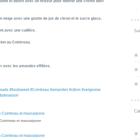
pone et battre avec un mixeur pour obtenir une crème bien
n neige avec une goutte de jus de citron et le sucre glace.
 avec une cuillère.
Su
lon au Cointreau.
rer avec les amandes effilées.
ade #foodsweet #Cointreau #amandes #citron #vergeoise
itsdesaison
Cat
Cointreau et mascarpone