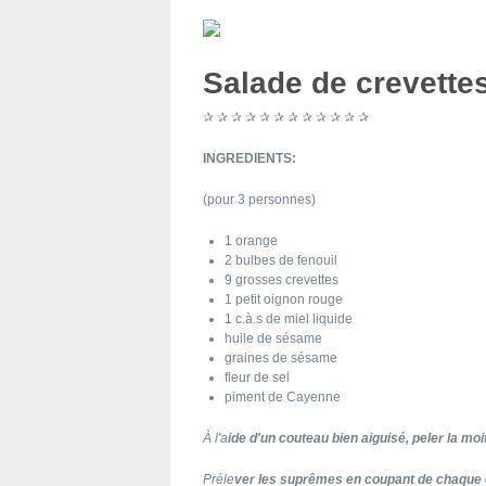
Salade de crevettes
✰ ✰ ✰ ✰ ✰ ✰ ✰ ✰ ✰ ✰ ✰ ✰
INGREDIENTS:
(pour 3 personnes)
1 orange
2 bulbes de fenouil
9 grosses crevettes
1 petit oignon rouge
1 c.à.s de miel liquide
huile de sésame
graines de sésame
fleur de sel
piment de Cayenne
À l'a
ide d'un couteau bien aiguisé, peler la moit
Préle
ver les suprêmes en coupant de chaque