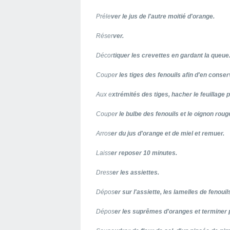
Préle
ver le jus de l'autre moitié d'orange.
Réser
ver.
Décor
tiquer les crevettes en gardant la queue
Coupe
r les tiges des fenouils afin d'en conser
Aux e
xtrémités des tiges, hacher le feuillage p
Coupe
r le bulbe des fenouils et le oignon roug
Arros
er du jus d'orange et de miel et remuer.
Laiss
er reposer 10 minutes.
Dress
er les assiettes.
Dépos
er sur l'assiette, les lamelles de fenouil
Dépos
er les suprêmes d'oranges et terminer 