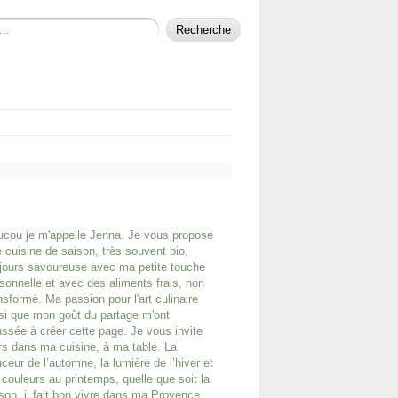
cou je m'appelle Jenna. Je vous propose
 cuisine de saison, très souvent bio,
jours savoureuse avec ma petite touche
sonnelle et avec des aliments frais, non
nsformé. Ma passion pour l'art culinaire
si que mon goût du partage m'ont
ssée à créer cette page. Je vous invite
rs dans ma cuisine, à ma table. La
ceur de l’automne, la lumière de l’hiver et
 couleurs au printemps, quelle que soit la
son, il fait bon vivre dans ma Provence.