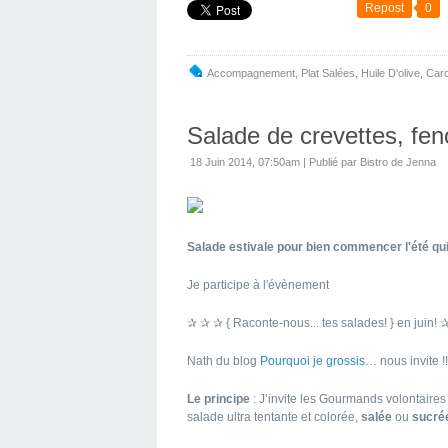
Repost
0
Accompagnement
,
Plat Salées
,
Huile D'olive
,
Caro
Salade de crevettes, fen
18 Juin 2014, 07:50am
|
Publié par Bistro de Jenna
Salade estivale pour bien commencer l'été qui 
Je participe à l'évènement
✰ ✰ ✰ { Raconte-nous... tes salades! } en juin!
Nath du blog
Pourquoi je grossis…
nous invite !!
Le principe
: J’invite les Gourmands volontair
salade ultra tentante et colorée,
salée
ou
sucré