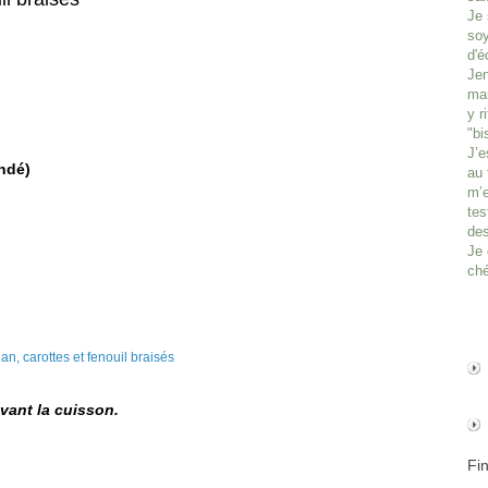
Je 
soy
d'é
Jen
man
y r
"bi
J’e
ondé)
au 
m’e
tes
des
Je 
ché
avant la cuisson.
Fi