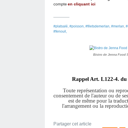
compte
en cliquant ici
_______
#platsalé, #poisson, #filetsdemerlan, #merlan, #
#fenouil,
Bistro de Jenna Food 
Rappel Art.
L122-4. du 
Toute représentation ou reprodu
consentement de l'auteur ou de ses a
est de même pour la traduct
l'arrangement ou la reproduct
Partager cet article