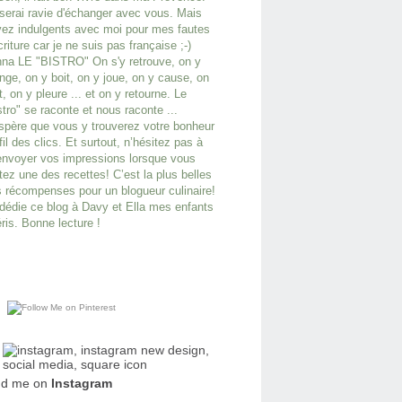
serai ravie d'échanger avec vous. Mais
ez indulgents avec moi pour mes fautes
criture car je ne suis pas française ;-)
na LE "BISTRO" On s'y retrouve, on y
ge, on y boit, on y joue, on y cause, on
it, on y pleure ... et on y retourne. Le
stro" se raconte et nous raconte ...
spère que vous y trouverez votre bonheur
fil des clics. Et surtout, n’hésitez pas à
nvoyer vos impressions lorsque vous
tez une des recettes! C’est la plus belles
 récompenses pour un blogueur culinaire!
dédie ce blog à Davy et Ella mes enfants
ris. Bonne lecture !
nd me on
Instagram