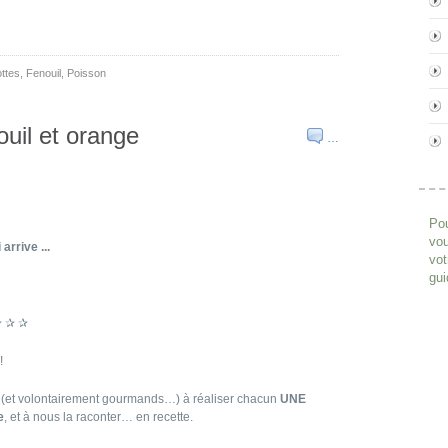
ttes
,
Fenouil
,
Poisson
ouil et orange
…
Pou
vou
arrive ...
vot
gui
 ✰ ✰ ✰
!
es (et volontairement gourmands…) à réaliser chacun
UNE
e
, et à nous la raconter… en recette.