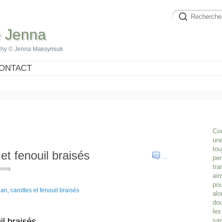
e Jenna
phy © Jenna Maksymiuk
ONTACT
Cou
une
tou
 et fenouil braisés
…
per
tra
Jenna
ain
pou
alo
dou
les
uil braisés
sai