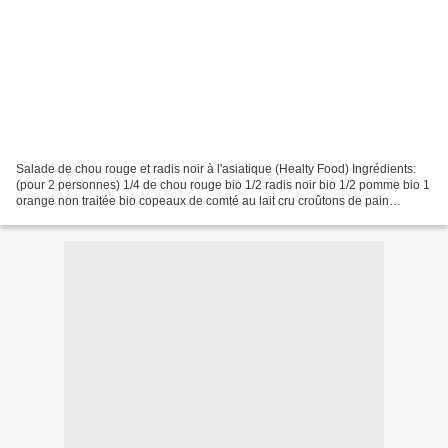
Salade de chou rouge et radis noir à l'asiatique (Healty Food) Ingrédients:
(pour 2 personnes) 1/4 de chou rouge bio 1/2 radis noir bio 1/2 pomme bio 1
orange non traitée bio copeaux de comté au lait cru croûtons de pain
complet bio grains de sésame bio...