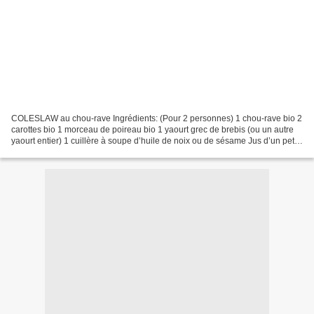
COLESLAW au chou-rave Ingrédients: (Pour 2 personnes) 1 chou-rave bio 2
carottes bio 1 morceau de poireau bio 1 yaourt grec de brebis (ou un autre
yaourt entier) 1 cuillère à soupe d’huile de noix ou de sésame Jus d’un petit
citron quelques noix de cajou*...