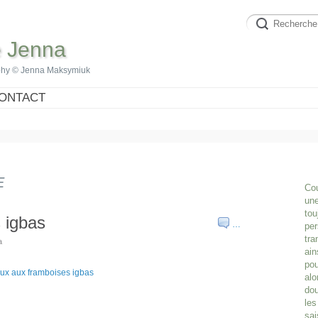
e Jenna
phy © Jenna Maksymiuk
ONTACT
E
Cou
une
tou
 igbas
…
per
tra
a
ain
pou
alo
dou
les
sai