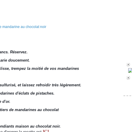
lancs. Réservez.
marie doucement.
 lisse, trempez la moitié de vos mandarines 
ulfurisé, et laissez refroidir très légèrement.
darines d'éclats de pistaches.
 d'or.
rtiers de mandarines au chocolat 
mendiants maison au chocolat noir.
ICI
.
ce d'orange la recette est