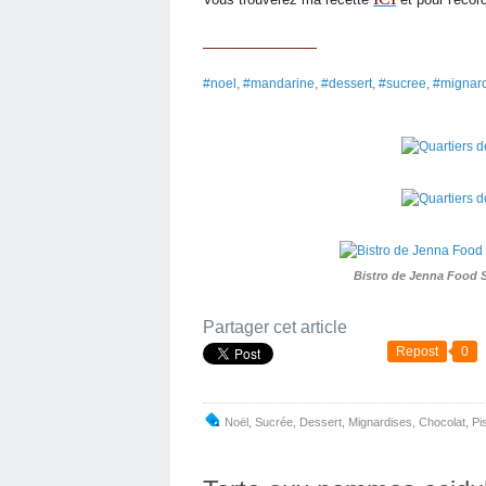
_______________
#noel, #mandarine, #dessert, #sucree, #mignard
Bistro de Jenna Food 
Partager cet article
Repost
0
Noël
,
Sucrée
,
Dessert
,
Mignardises
,
Chocolat
,
Pi