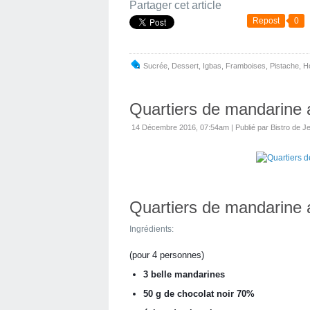
Partager cet article
Repost
0
Sucrée
,
Dessert
,
Igbas
,
Framboises
,
Pistache
,
H
Quartiers de mandarine a
14 Décembre 2016, 07:54am
|
Publié par Bistro de J
Quartiers de mandarine 
Ingrédients:
(pour 4 personnes)
3 belle mandarines 
50 g de chocolat noir 70% 