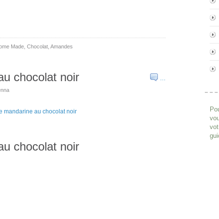
ome Made
,
Chocolat
,
Amandes
u chocolat noir
…
enna
Pou
vou
vot
gui
au chocolat noir