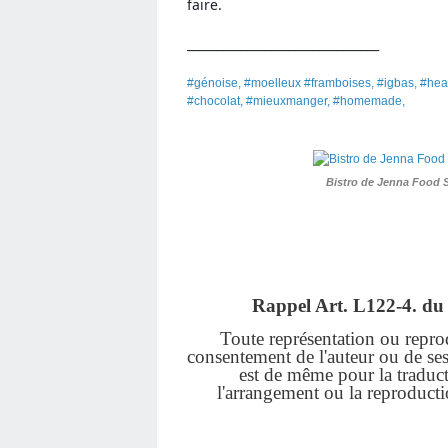
faire.
________________________________
#génoise, #moelleux #framboises, #igbas, #hea
#chocolat, #mieuxmanger, #homemade,
Bistro de Jenna Food 
Rappel Art.
L122-4. du 
Toute représentation ou reprodu
consentement de l'auteur ou de ses a
est de même pour la traduct
l'arrangement ou la reproduct