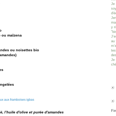
es
Je 
soy
d'é
Jen
man
y r
o
"bi
ge ou maïzena
J’e
au 
m’e
ndes ou noisettes bio
tes
 amandes)
des
Je 
ché
es
ongelées
Fi
ié, l’huile d'olive et purée d'amandes