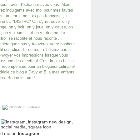
serai ravie d'échanger avec vous. Mais
ez indulgents avec moi pour mes fautes
criture car je ne suis pas française ;-)
na LE "BISTRO" On s'y retrouve, on y
ge, on y boit, on y joue, on y cause, on
it, on y pleure ... et on y retourne. Le
stro" se raconte et nous raconte ...
spère que vous y trouverez votre bonheur
fil des clics. Et surtout, n’hésitez pas à
nvoyer vos impressions lorsque vous
tez une des recettes! C’est la plus belles
 récompenses pour un blogueur culinaire!
dédie ce blog à Davy et Ella mes enfants
ris. Bonne lecture !
nd me on
Instagram