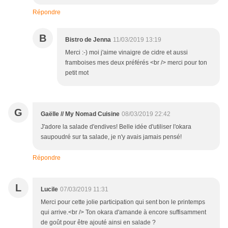
Répondre
B
Bistro de Jenna
11/03/2019 13:19
Merci :-) moi j'aime vinaigre de cidre et aussi
framboises mes deux préférés <br /> merci pour ton
petit mot
G
Gaëlle // My Nomad Cuisine
08/03/2019 22:42
J'adore la salade d'endives! Belle idée d'utiliser l'okara
saupoudré sur ta salade, je n'y avais jamais pensé!
Répondre
L
Lucile
07/03/2019 11:31
Merci pour cette jolie participation qui sent bon le printemps
qui arrive.<br /> Ton okara d'amande à encore suffisamment
de goût pour être ajouté ainsi en salade ?