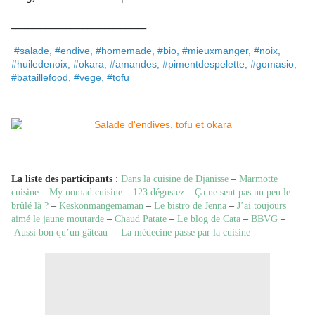
________________________________
#salade, #endive, #homemade, #bio, #mieuxmanger, #noix,
#huiledenoix, #okara, #amandes, #pimentdespelette, #gomasio,
#bataillefood, #vege, #tofu
La liste des participants
:
Dans la cuisine de Djanisse
–
Marmotte
cuisine
–
My nomad cuisine
–
123 dégustez
–
Ça ne sent pas un peu le
brûlé là ?
–
Keskonmangemaman
–
Le bistro de Jenna
–
J’ai toujours
aimé le jaune moutarde
–
Chaud Patate
–
Le blog de Cata
–
BBVG
–
Aussi bon qu’un gâteau
–
La médecine passe par la cuisine
–