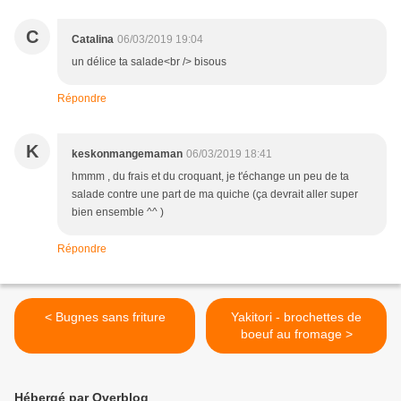
C
Catalina
06/03/2019 19:04
un délice ta salade<br /> bisous
Répondre
K
keskonmangemaman
06/03/2019 18:41
hmmm , du frais et du croquant, je t'échange un peu de ta
salade contre une part de ma quiche (ça devrait aller super
bien ensemble ^^ )
Répondre
< Bugnes sans friture
Yakitori - brochettes de
boeuf au fromage >
Hébergé par Overblog