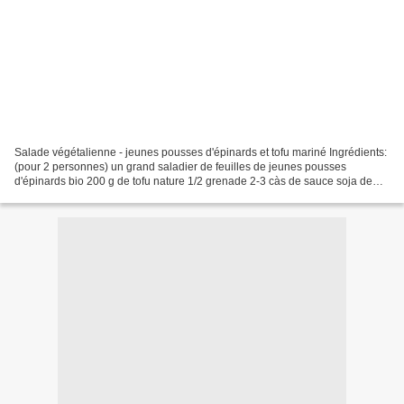
Salade végétalienne - jeunes pousses d'épinards et tofu mariné Ingrédients:
(pour 2 personnes) un grand saladier de feuilles de jeunes pousses
d'épinards bio 200 g de tofu nature 1/2 grenade 2-3 càs de sauce soja de
qualité bio 11/2 càs de sirop d'érable...