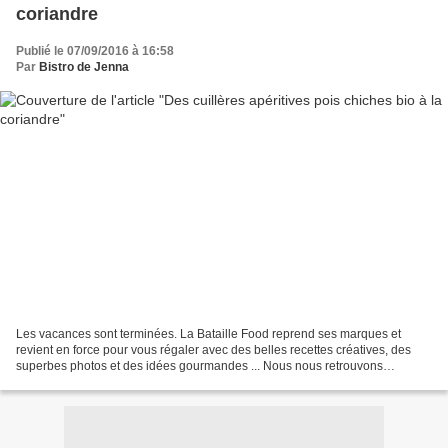
coriandre
Publié le 07/09/2016 à 16:58
Par
Bistro de Jenna
Les vacances sont terminées. La Bataille Food reprend ses marques et
revient en force pour vous régaler avec des belles recettes créatives, des
superbes photos et des idées gourmandes ... Nous nous retrouvons
aujourd'hui autour d'un super thème choisi...