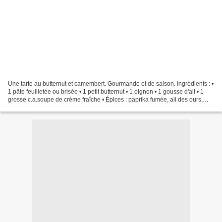
Une tarte au butternut et camembert. Gourmande et de saison. Ingrédients : •
1 pâte feuilletée ou brisée • 1 petit butternut • 1 oignon • 1 gousse d'ail • 1
grosse c.a.soupe de crème fraîche • Épices : paprika fumée, ail des ours,
piment d'Espelette •...