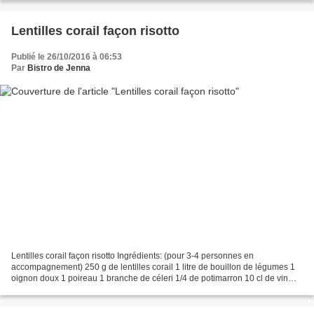
Lentilles corail façon risotto
Publié le 26/10/2016 à 06:53
Par
Bistro de Jenna
Lentilles corail façon risotto Ingrédients: (pour 3-4 personnes en
accompagnement) 250 g de lentilles corail 1 litre de bouillon de légumes 1
oignon doux 1 poireau 1 branche de céleri 1/4 de potimarron 10 cl de vin
doux blanc beurre 1 c.à.soupe de curry...