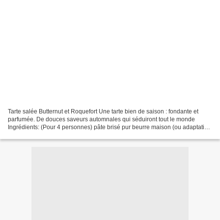
Tarte salée Butternut et Roquefort Une tarte bien de saison : fondante et
parfumée. De douces saveurs automnales qui séduiront tout le monde
Ingrédients: (Pour 4 personnes) pâte brisé pur beurre maison (ou adaptation
en IGBas avec la farine intégrale)...