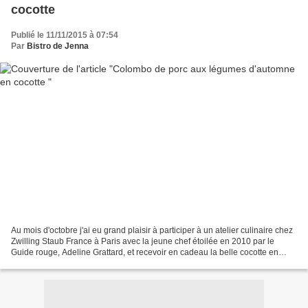
cocotte
Publié le 11/11/2015 à 07:54
Par
Bistro de Jenna
Au mois d'octobre j'ai eu grand plaisir à participer à un atelier culinaire chez
Zwilling Staub France à Paris avec la jeune chef étoilée en 2010 par le
Guide rouge, Adeline Grattard, et recevoir en cadeau la belle cocotte en
forme de citrouille en fonte...