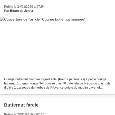
Publié le 24/01/2020 à 07:54
Par
Bistro de Jenna
Courge butternut marinée Ingrédients: (Pour 2 personnes) 1 petite courge
butternut 1 oignon rouge 3-4 gousse d’ail 70 g de fêta de brebis ou tofu huile
d’olive 1 c.à.soupe de herbes de Provence poivre du moulin Laver et
essuyer la courge, puis la couper...
Butternut farcie
Publié le 26/11/2019 à 07:54